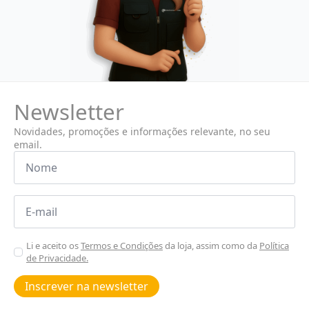
Newsletter
Novidades, promoções e informações relevante, no seu
email.
Nome
*
Email
*
Aceitar
Li e aceito os
Termos e Condições
da loja, assim como da
Política
de Privacidade.
Poiticas
de
Inscrever na newsletter
privacidade
*