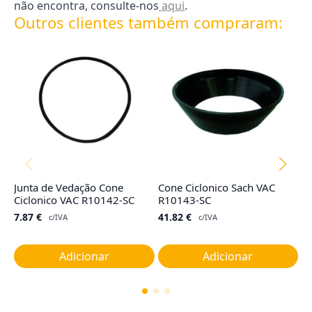
não encontra, consulte-nos
aqui
.
Outros clientes também compraram:
Junta de Vedação Cone
Cone Ciclonico Sach VAC
Co
Ciclonico VAC R10142-SC
R10143-SC
T
M
7.87
€
41.82
€
c/IVA
c/IVA
1
Adicionar
Adicionar