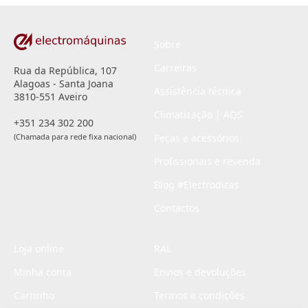
Sobre
Carreiras
Rua da República, 107
Alagoas - Santa Joana
Assistência técnica
3810-551 Aveiro
Climatização | AQS
+351 234 302 200
(Chamada para rede fixa nacional)
Peças e acessórios
Profissionais e revenda
Blog #Electrodicas
Contactos
Loja online
RAL
Minha conta
Envios e devoluções
Carrinho
Termos e condições