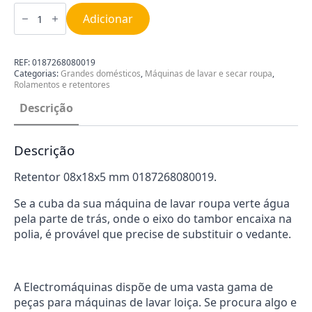
Quantidade
de
Adicionar
Retentor
08x18x5
mm
0187268080019
REF:
0187268080019
Categorias:
Grandes domésticos
,
Máquinas de lavar e secar roupa
,
Rolamentos e retentores
Descrição
Descrição
Retentor 08x18x5 mm 0187268080019.
Se a cuba da sua máquina de lavar roupa verte água
pela parte de trás, onde o eixo do tambor encaixa na
polia, é provável que precise de substituir o vedante.
A Electromáquinas dispõe de uma vasta gama de
peças para máquinas de lavar loiça. Se procura algo e