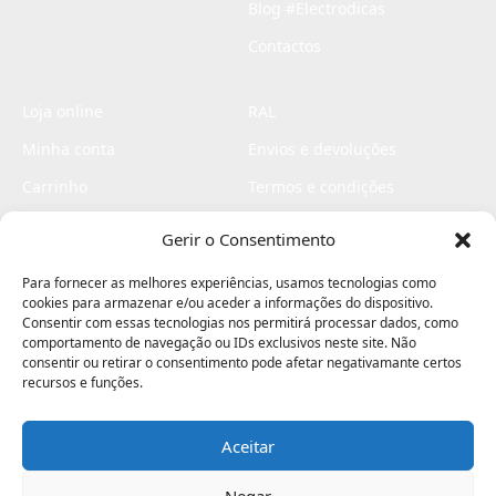
Blog #Electrodicas
Contactos
Loja online
RAL
Minha conta
Envios e devoluções
Carrinho
Termos e condições
Checkout
Politica de privacidade
Gerir o Consentimento
Profissionais
Livro de reclamações
Para fornecer as melhores experiências, usamos tecnologias como
Livro de elogios
cookies para armazenar e/ou aceder a informações do dispositivo.
Consentir com essas tecnologias nos permitirá processar dados, como
comportamento de navegação ou IDs exclusivos neste site. Não
consentir ou retirar o consentimento pode afetar negativamante certos
recursos e funções.
Aceitar
Electromaquinas ©2026
Criado por
contágio - agência criativa
Negar