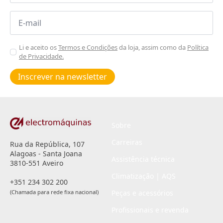
Email
*
Aceitar
Li e aceito os
Termos e Condições
da loja, assim como da
Política
de Privacidade.
Poiticas
de
Inscrever na newsletter
privacidade
*
Sobre
Carreiras
Rua da República, 107
Alagoas - Santa Joana
Assistência técnica
3810-551 Aveiro
Climatização | AQS
+351 234 302 200
(Chamada para rede fixa nacional)
Peças e acessórios
Profissionais e revenda