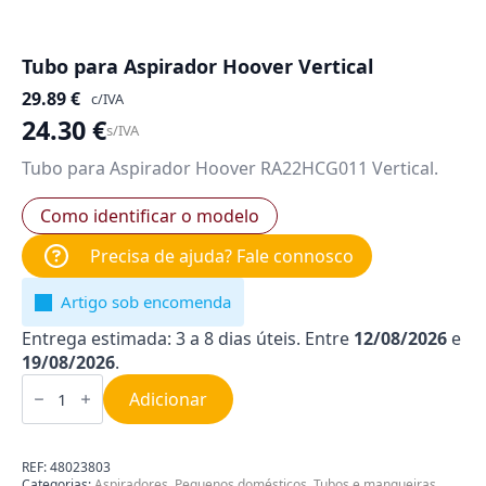
Tubo para Aspirador Hoover Vertical
29.89
€
c/IVA
24.30
€
s/IVA
Tubo para Aspirador Hoover RA22HCG011 Vertical.
Como identificar o modelo
Precisa de ajuda? Fale connosco
Artigo sob encomenda
Entrega estimada: 3 a 8 dias úteis. Entre
12/08/2026
e
19/08/2026
.
Quantidade
de
Adicionar
Tubo
para
Aspirador
Hoover
REF:
48023803
Vertical
Categorias:
Aspiradores
,
Pequenos domésticos
,
Tubos e mangueiras