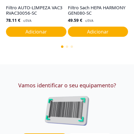
Filtro AUTO-LIMPEZA VAC3
Filtro Sach HEPA HARMONY
C
RVAC30056-SC
GEN080-SC
E
78.11
€
49.59
€
4
c/IVA
c/IVA
Adicionar
Adicionar
Vamos identificar o seu equipamento?