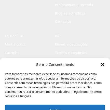
Profissionais e revenda
Blog #Electrodicas
Contactos
Loja online
RAL
Minha conta
Envios e devoluções
Carrinho
Termos e condições
Checkout
Politica de privacidade
Gerir o Consentimento
Profissionais
Livro de reclamações
Para fornecer as melhores experiências, usamos tecnologias como
Livro de elogios
cookies para armazenar e/ou aceder a informações do dispositivo.
Consentir com essas tecnologias nos permitirá processar dados, como
comportamento de navegação ou IDs exclusivos neste site. Não
consentir ou retirar o consentimento pode afetar negativamante certos
recursos e funções.