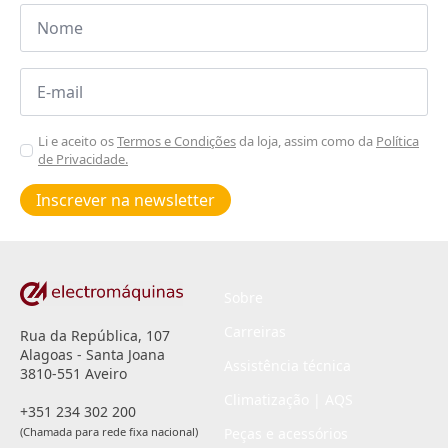
Nome
*
Email
*
Aceitar
Li e aceito os
Termos e Condições
da loja, assim como da
Política
de Privacidade.
Poiticas
de
Inscrever na newsletter
privacidade
*
Sobre
Carreiras
Rua da República, 107
Alagoas - Santa Joana
Assistência técnica
3810-551 Aveiro
Climatização | AQS
+351 234 302 200
(Chamada para rede fixa nacional)
Peças e acessórios