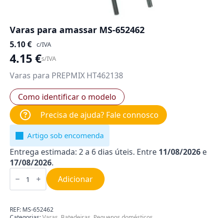
Varas para amassar MS-652462
5.10
€
c/IVA
4.15
€
s/IVA
Varas para PREPMIX HT462138
Como identificar o modelo
Precisa de ajuda? Fale connosco
Artigo sob encomenda
Entrega estimada: 2 a 6 dias úteis. Entre
11/08/2026
e
17/08/2026
.
Quantidade
de
Adicionar
Varas
para
amassar
MS-
REF:
MS-652462
652462
Categorias:
Varas
,
Batedeiras
,
Pequenos domésticos