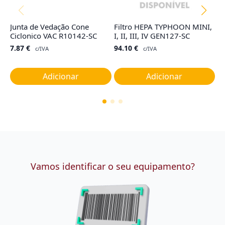
Junta de Vedação Cone
Filtro HEPA TYPHOON MINI,
Ta
Ciclonico VAC R10142-SC
I, II, III, IV GEN127-SC
G
7.87
€
94.10
€
1
c/IVA
c/IVA
Adicionar
Adicionar
Vamos identificar o seu equipamento?