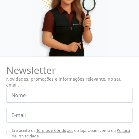
Newsletter
Novidades, promoções e informações relevante, no seu
email.
Nome
*
Email
*
Aceitar
Li e aceito os
Termos e Condições
da loja, assim como da
Política
de Privacidade.
Poiticas