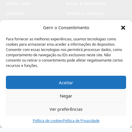
Minha conta
Envios e devoluções
Carrinho
Termos e condições
Checkout
Politica de privacidade
Gerir o Consentimento
Profissionais
Livro de reclamações
Para fornecer as melhores experiências, usamos tecnologias como
Livro de elogios
cookies para armazenar e/ou aceder a informações do dispositivo.
Consentir com essas tecnologias nos permitirá processar dados, como
comportamento de navegação ou IDs exclusivos neste site. Não
consentir ou retirar o consentimento pode afetar negativamante certos
recursos e funções.
Aceitar
Electromaquinas ©2026
Criado por
contágio - agência criativa
Negar
Ver preferências
Procurar
Política de cookies
Assistência
Política de Privacidade
Ajuda
Minha Conta
Passo