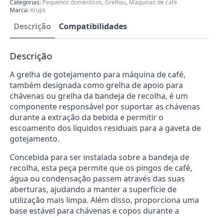
Categorias:
Pequenos domésticos
,
Grelhas
,
Máquinas de café
Krups
Marca:
Krups
MS-
622725
Descrição
Compatibilidades
Descrição
A grelha de gotejamento para máquina de café,
também designada como grelha de apoio para
chávenas ou grelha da bandeja de recolha, é um
componente responsável por suportar as chávenas
durante a extração da bebida e permitir o
escoamento dos líquidos residuais para a gaveta de
gotejamento.
Concebida para ser instalada sobre a bandeja de
recolha, esta peça permite que os pingos de café,
água ou condensação passem através das suas
aberturas, ajudando a manter a superfície de
utilização mais limpa. Além disso, proporciona uma
base estável para chávenas e copos durante a