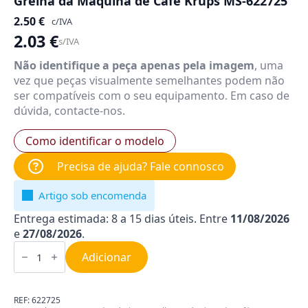
Grelha da Máquina de Café Krups MS-622725
2.50
€
c/IVA
2.03
€
s/IVA
Não identifique a peça apenas pela imagem
, uma
vez que peças visualmente semelhantes podem não
ser compatíveis com o seu equipamento. Em caso de
dúvida, contacte-nos.
Como identificar o modelo
Precisa de ajuda? Fale connosco
Artigo sob encomenda
Entrega estimada: 8 a 15 dias úteis. Entre
11/08/2026
e
27/08/2026
.
Quantidade
de
Adicionar
Grelha
da
Máquina
de
REF:
622725
Café