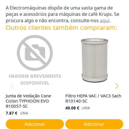
A Electromáquinas dispõe de uma vasta gama de
peças e acessórios para máquinas de café Krups. Se
procura algo e não encontra, consulte-nos
aqui
.
Outros clientes também compraram:
Junta de Vedação Cone
Filtro HEPA VAC / VAC3 Sach
Ta
Ciclon TYPHOON EVO
R10140-SC
G
R10057-SC
49.08
€
1
c/IVA
7.87
€
c/IVA
Adicionar
Adicionar