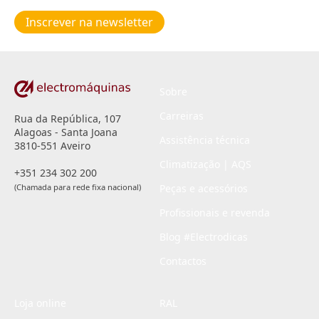
de
Inscrever na newsletter
privacidade
*
Sobre
Carreiras
Rua da República, 107
Alagoas - Santa Joana
Assistência técnica
3810-551 Aveiro
Climatização | AQS
+351 234 302 200
(Chamada para rede fixa nacional)
Peças e acessórios
Profissionais e revenda
Blog #Electrodicas
Contactos
Loja online
RAL