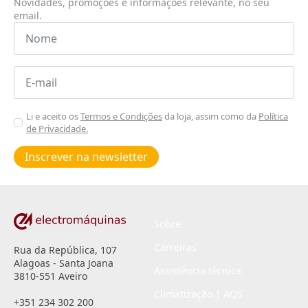
Novidades, promoções e informações relevante, no seu
email.
Nome
*
Email
*
Aceitar
Li e aceito os
Termos e Condições
da loja, assim como da
Política
de Privacidade.
Poiticas
de
Inscrever na newsletter
privacidade
*
Sobre
Carreiras
Rua da República, 107
Alagoas - Santa Joana
Assistência técnica
3810-551 Aveiro
Climatização | AQS
+351 234 302 200