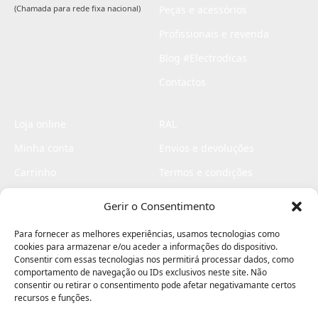
(Chamada para rede fixa nacional)
Peças e acessórios
Profissionais e revenda
Blog #Electrodicas
Contactos
Loja online
RAL
Minha conta
Envios e devoluções
Carrinho
Termos e condições
Checkout
Politica de privacidade
Gerir o Consentimento
Profissionais
Livro de reclamações
Para fornecer as melhores experiências, usamos tecnologias como
Livro de elogios
cookies para armazenar e/ou aceder a informações do dispositivo.
Consentir com essas tecnologias nos permitirá processar dados, como
comportamento de navegação ou IDs exclusivos neste site. Não
consentir ou retirar o consentimento pode afetar negativamante certos
recursos e funções.