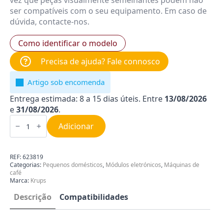
vez que peças visualmente semelhantes podem não
ser compatíveis com o seu equipamento. Em caso de
dúvida, contacte-nos.
Como identificar o modelo
Precisa de ajuda? Fale connosco
Artigo sob encomenda
Entrega estimada: 8 a 15 dias úteis. Entre
13/08/2026
e
31/08/2026
.
Quantidade
de
Adicionar
Placa
Eletrónica
para
Máquina
REF:
623819
de
Categorias:
Pequenos domésticos
,
Módulos eletrónicos
,
Máquinas de
Café
café
Krups
Marca:
Krups
MS-
623819
Descrição
Compatibilidades