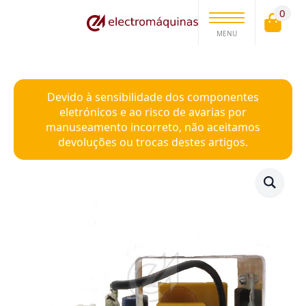
0
MENU
Devido à sensibilidade dos componentes
eletrónicos e ao risco de avarias por
manuseamento incorreto, não aceitamos
devoluções ou trocas destes artigos.