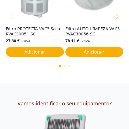
Filtro PROTECTA VAC3 Sach
Filtro AUTO-LIMPEZA VAC3
Co
RVAC30051-SC
RVAC30056-SC
R
27.80
€
78.11
€
4
c/IVA
c/IVA
Adicionar
Adicionar
Vamos identificar o seu equipamento?