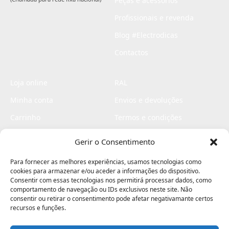
Peças e acessórios
Profissionais e revenda
Blog #Electrodicas
Contactos
Loja online
RAL
Minha conta
Envios e devoluções
Carrinho
Termos e condições
Checkout
Politica de privacidade
Gerir o Consentimento
Profissionais
Livro de reclamações
Para fornecer as melhores experiências, usamos tecnologias como
Livro de elogios
cookies para armazenar e/ou aceder a informações do dispositivo.
Consentir com essas tecnologias nos permitirá processar dados, como
comportamento de navegação ou IDs exclusivos neste site. Não
consentir ou retirar o consentimento pode afetar negativamante certos
recursos e funções.