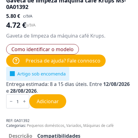
Gaveta de limpeza máquina café Krups MS-
0A01392
5.80
€
c/IVA
4.72
€
s/IVA
Gaveta de limpeza da máquina café Krups.
Como identificar o modelo
Precisa de ajuda? Fale connosco
Artigo sob encomenda
Entrega estimada: 8 a 15 dias úteis. Entre
12/08/2026
e
28/08/2026
.
Quantidade
de
Adicionar
Gaveta
de
limpeza
máquina
REF:
0A01392
café
Categorias:
Pequenos domésticos
,
Variados
,
Máquinas de café
Krups
MS-
Descrição
Compatibilidades
0A01392