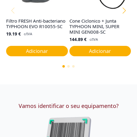
Filtro FRESH Anti-bacteriano
Cone Ciclonico + Junta
F
TYPHOON EVO R10055-SC
TYPHOON MINI, SUPER
I,
MINI GEN008-SC
19.19
€
9
c/IVA
144.89
€
c/IVA
Adicionar
Adicionar
Vamos identificar o seu equipamento?