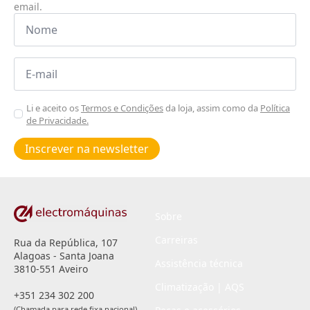
email.
Nome
*
Email
*
Aceitar
Li e aceito os
Termos e Condições
da loja, assim como da
Política
de Privacidade.
Poiticas
de
Inscrever na newsletter
privacidade
*
Sobre
Carreiras
Rua da República, 107
Alagoas - Santa Joana
Assistência técnica
3810-551 Aveiro
Climatização | AQS
+351 234 302 200
(Chamada para rede fixa nacional)