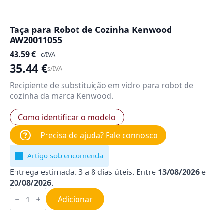
Taça para Robot de Cozinha Kenwood
AW20011055
43.59
€
c/IVA
35.44
€
s/IVA
Recipiente de substituição em vidro para robot de
cozinha da marca Kenwood.
Como identificar o modelo
Precisa de ajuda? Fale connosco
Artigo sob encomenda
Entrega estimada: 3 a 8 dias úteis. Entre
13/08/2026
e
20/08/2026
.
Quantidade
de
Adicionar
Taça
para