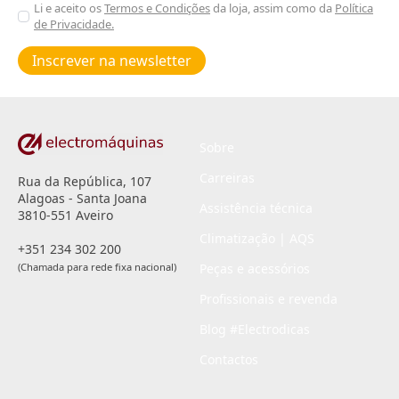
Aceitar
Li e aceito os
Termos e Condições
da loja, assim como da
Política
de Privacidade.
Poiticas
de
Inscrever na newsletter
privacidade
*
Sobre
Carreiras
Rua da República, 107
Alagoas - Santa Joana
Assistência técnica
3810-551 Aveiro
Climatização | AQS
+351 234 302 200
(Chamada para rede fixa nacional)
Peças e acessórios
Profissionais e revenda
Blog #Electrodicas
Contactos