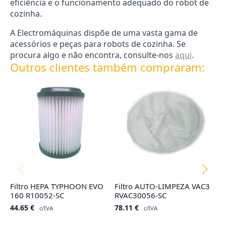
eficiência e o funcionamento adequado do robot de
cozinha.
A Electromáquinas dispõe de uma vasta gama de
acessórios e peças para robots de cozinha. Se
procura algo e não encontra, consulte-nos
aqui
.
Outros clientes também compraram:
Filtro HEPA TYPHOON EVO
Filtro AUTO-LIMPEZA VAC3
Sa
160 R10052-SC
RVAC30056-SC
H
(3
44.65
€
78.11
€
c/IVA
c/IVA
2