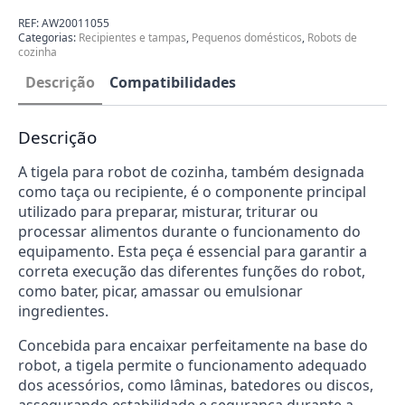
Robot
de
REF:
AW20011055
Cozinha
Categorias:
Recipientes e tampas
,
Pequenos domésticos
,
Robots de
Kenwood
cozinha
AW20011055
Descrição
Compatibilidades
Descrição
A tigela para robot de cozinha, também designada
como taça ou recipiente, é o componente principal
utilizado para preparar, misturar, triturar ou
processar alimentos durante o funcionamento do
equipamento. Esta peça é essencial para garantir a
correta execução das diferentes funções do robot,
como bater, picar, amassar ou emulsionar
ingredientes.
Concebida para encaixar perfeitamente na base do
robot, a tigela permite o funcionamento adequado
dos acessórios, como lâminas, batedores ou discos,