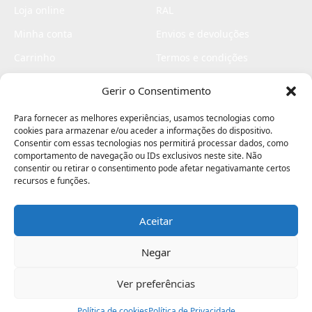
Loja online
RAL
Minha conta
Envios e devoluções
Carrinho
Termos e condições
Checkout
Politica de privacidade
Gerir o Consentimento
Profissionais
Livro de reclamações
Para fornecer as melhores experiências, usamos tecnologias como
Livro de elogios
cookies para armazenar e/ou aceder a informações do dispositivo.
Consentir com essas tecnologias nos permitirá processar dados, como
comportamento de navegação ou IDs exclusivos neste site. Não
consentir ou retirar o consentimento pode afetar negativamante certos
recursos e funções.
Aceitar
Electromaquinas ©2026
Criado por
contágio - agência criativa
Negar
Ver preferências
Procurar
Política de cookies
Assistência
Política de Privacidade
Ajuda
Minha Conta