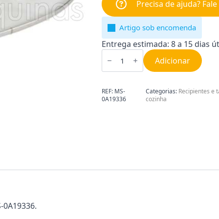
Precisa de ajuda? Fal
Artigo sob encomenda
Entrega estimada: 8 a 15 dias út
Quantidade
de
Adicionar
Tampa
Panela
Moulinex
MS-
REF:
MS-
Categorias:
Recipientes e
0A19336
0A19336
cozinha
S-0A19336.