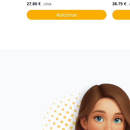
27.80
€
38.75
€
c/IVA
Adicionar