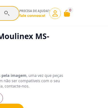
0
PRECISA DE AJUDA?
fale connosco!
Moulinex MS-
s pela imagem
, uma vez que peças
m não ser compatíveis com o seu
a, contacte-nos.