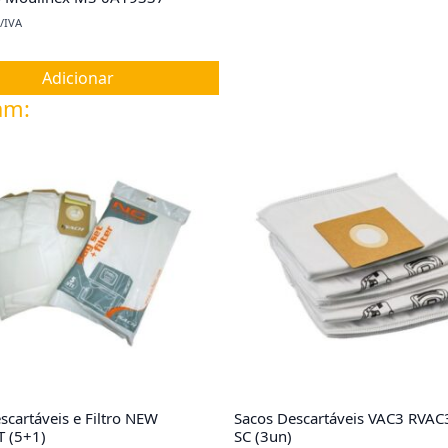
/IVA
Adicionar
am:
scartáveis e Filtro NEW
Sacos Descartáveis VAC3 RVA
 (5+1)
SC (3un)