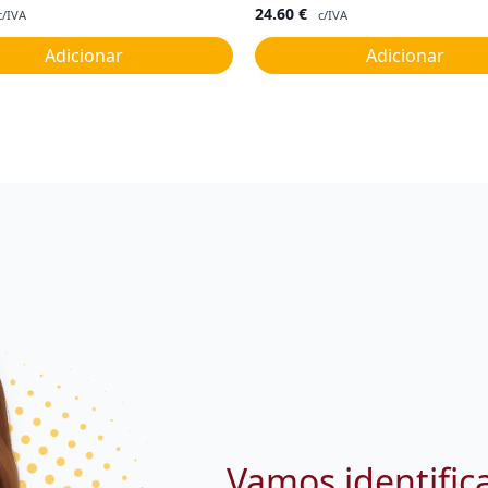
24.60
€
c/IVA
c/IVA
Adicionar
Adicionar
Vamos identific