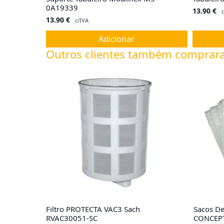
0A19339
13.90
€
c
13.90
€
c/IVA
Adicionar
Outros clientes também comprar
Filtro PROTECTA VAC3 Sach
Sacos De
RVAC30051-SC
CONCEPT