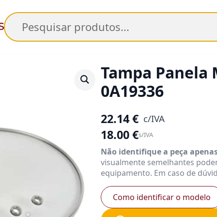
Pesquisar
Tampa Panela 
0A19336
22.14
€
c/IVA
18.00
€
s/IVA
Não identifique a peça apena
visualmente semelhantes pode
equipamento. Em caso de dúvid
Como identificar o modelo