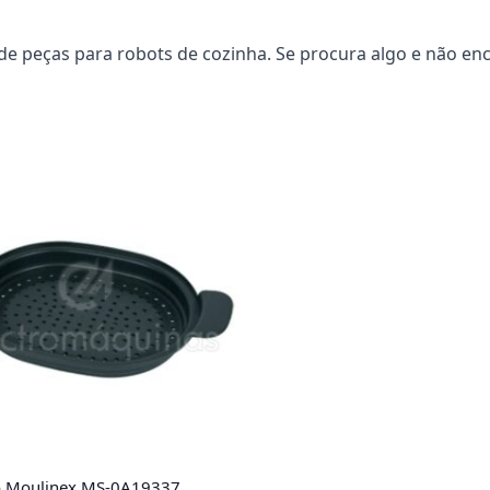
e peças para robots de cozinha. Se procura algo e não en
o Moulinex MS-0A19337