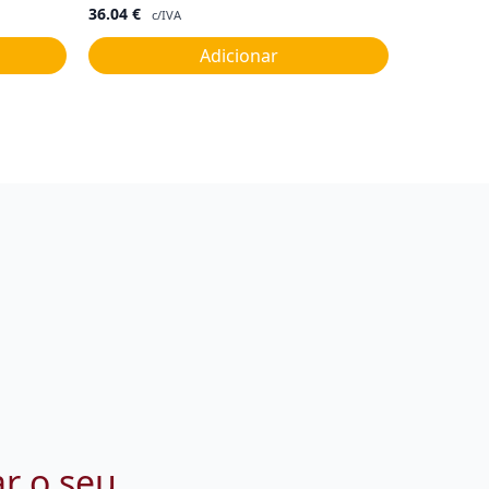
36.04
€
c/IVA
Adicionar
ar o seu