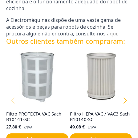
eficiência e o funcionamento adequado do robot de
cozinha.
A Electromáquinas dispõe de uma vasta gama de
acessórios e peças para robots de cozinha. Se
procura algo e não encontra, consulte-nos
aqui
.
Outros clientes também compraram:
Filtro PROTECTA VAC Sach
Filtro HEPA VAC / VAC3 Sach
F
R10141-SC
R10140-SC
I,
27.80
€
49.08
€
9
c/IVA
c/IVA