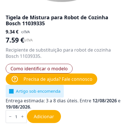
Tigela de Mistura para Robot de Cozinha
Bosch 11039335
9.34
€
c/IVA
7.59
€
s/IVA
Recipiente de substituição para robot de cozinha
Bosch 11039335.
Como identificar o modelo
Precisa de ajuda? Fale connosco
Artigo sob encomenda
Entrega estimada: 3 a 8 dias úteis. Entre
12/08/2026
e
19/08/2026
.
Quantidade
de
Adicionar
Tigela
de