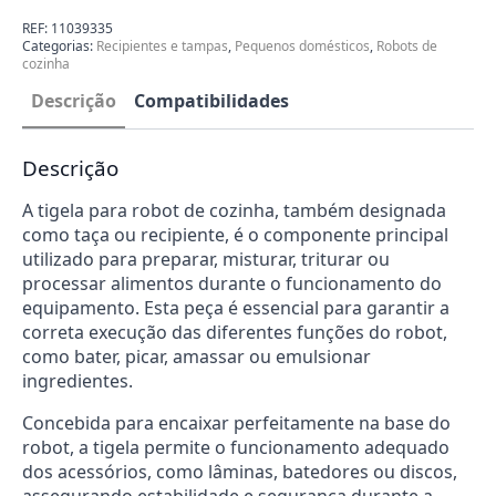
Mistura
para
REF:
11039335
Robot
Categorias:
Recipientes e tampas
,
Pequenos domésticos
,
Robots de
de
cozinha
Cozinha
Bosch
Descrição
Compatibilidades
11039335
Descrição
A tigela para robot de cozinha, também designada
como taça ou recipiente, é o componente principal
utilizado para preparar, misturar, triturar ou
processar alimentos durante o funcionamento do
equipamento. Esta peça é essencial para garantir a
correta execução das diferentes funções do robot,
como bater, picar, amassar ou emulsionar
ingredientes.
Concebida para encaixar perfeitamente na base do
robot, a tigela permite o funcionamento adequado
dos acessórios, como lâminas, batedores ou discos,