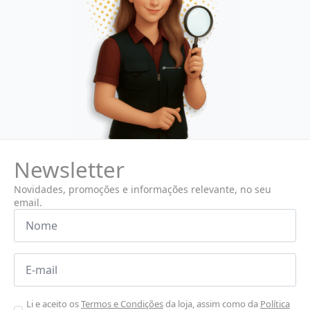
Newsletter
Novidades, promoções e informações relevante, no seu
email.
Nome
*
Email
*
Aceitar
Li e aceito os
Termos e Condições
da loja, assim como da
Política