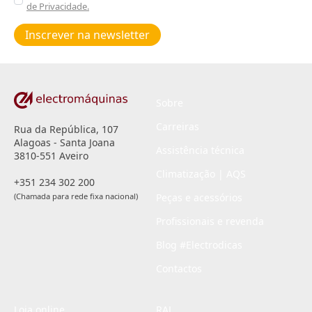
de Privacidade.
Poiticas
de
Inscrever na newsletter
privacidade
*
Sobre
Carreiras
Rua da República, 107
Alagoas - Santa Joana
Assistência técnica
3810-551 Aveiro
Climatização | AQS
+351 234 302 200
(Chamada para rede fixa nacional)
Peças e acessórios
Profissionais e revenda
Blog #Electrodicas
Contactos
Loja online
RAL