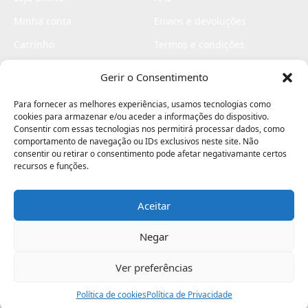
Minha conta
Envios e devoluções
Carrinho
Termos e condições
Checkout
Politica de privacidade
Gerir o Consentimento
Profissionais
Livro de reclamações
Para fornecer as melhores experiências, usamos tecnologias como
Livro de elogios
cookies para armazenar e/ou aceder a informações do dispositivo.
Consentir com essas tecnologias nos permitirá processar dados, como
comportamento de navegação ou IDs exclusivos neste site. Não
consentir ou retirar o consentimento pode afetar negativamante certos
recursos e funções.
Aceitar
Electromaquinas ©2026
Criado por
contágio - agência criativa
Negar
Ver preferências
Procurar
Política de cookies
Assistência
Política de Privacidade
Ajuda
Minha Conta