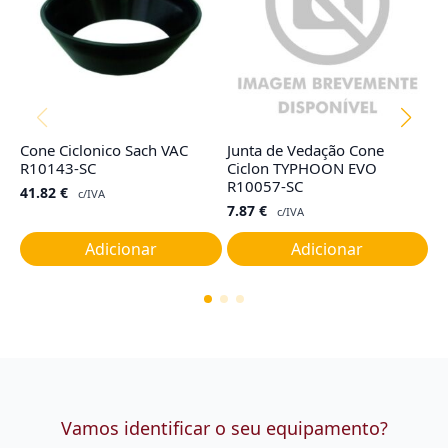
Cone Ciclonico Sach VAC
Junta de Vedação Cone
Fi
R10143-SC
Ciclon TYPHOON EVO
R
R10057-SC
41.82
€
4
c/IVA
7.87
€
c/IVA
Adicionar
Adicionar
Vamos identificar o seu equipamento?