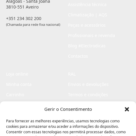
Alagoas - Santa Joana
Assistência técnica
3810-551 Aveiro
Climatização | AQS
+351 234 302 200
(Chamada para rede fixa nacional)
Peças e acessórios
Profissionais e revenda
Blog #Electrodicas
Contactos
Loja online
RAL
Minha conta
Envios e devoluções
Carrinho
Termos e condições
Checkout
Politica de privacidade
Gerir o Consentimento
Profissionais
Livro de reclamações
Para fornecer as melhores experiências, usamos tecnologias como
Livro de elogios
cookies para armazenar e/ou aceder a informações do dispositivo.
Consentir com essas tecnologias nos permitirá processar dados, como