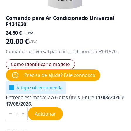
Comando para Ar Condicionado Universal
F131920
24.60
€
c/IVA
20.00
€
s/IVA
Comando universal para ar condicionado F131920 .
Como identificar o modelo
Precisa de ajuda? Fale connosco
Artigo sob encomenda
Entrega estimada: 2 a 6 dias úteis. Entre
11/08/2026
e
17/08/2026
.
Quantidade
de
Adicionar
Comando
para
Ar
Condicionado