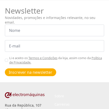
Newsletter
Novidades, promoções e informações relevante, no seu
email.
Nome
*
Email
*
Aceitar
Li e aceito os
Termos e Condições
da loja, assim como da
Política
de Privacidade.
Poiticas
de
Inscrever na newsletter
privacidade
*
Sobre
Carreiras
Rua da República, 107