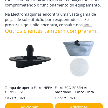
comprometendo o funcionamento do equipamento.
Na Electromáquinas encontra uma vasta gama de
peças de substituição para esquentadores. Se
procura algo e não encontra, consulte-nos
aqui
.
Outros clientes também compraram:
Tampa de aperto Filtro HEPA
Filtro ECO FRESH Anti-
Fi
GEN125-SC
baceriano + Disco Fibra
T
10.21
€
19.68
€
1
c/IVA
c/IVA
Adicionar
Adicionar