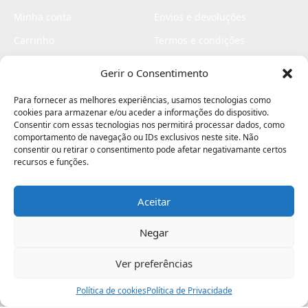
Minha conta
Envios e devoluções
Carrinho
Termos e condições
Checkout
Politica de privacidade
Gerir o Consentimento
Profissionais
Livro de reclamações
Para fornecer as melhores experiências, usamos tecnologias como
Livro de elogios
cookies para armazenar e/ou aceder a informações do dispositivo.
Consentir com essas tecnologias nos permitirá processar dados, como
comportamento de navegação ou IDs exclusivos neste site. Não
consentir ou retirar o consentimento pode afetar negativamante certos
recursos e funções.
Aceitar
Electromaquinas ©2026
Criado por
contágio - agência criativa
Negar
Ver preferências
Procurar
Política de cookies
Assistência
Política de Privacidade
Ajuda
Minha Conta