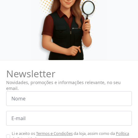
Newsletter
Novidades, promoções e informações relevante, no seu
email.
Nome
*
Email
*
Aceitar
Li e aceito os
Termos e Condições
da loja, assim como da
Política