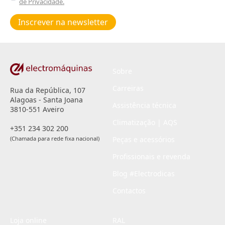
de Privacidade.
Poiticas
de
Inscrever na newsletter
privacidade
*
Sobre
Carreiras
Rua da República, 107
Alagoas - Santa Joana
Assistência técnica
3810-551 Aveiro
Climatização | AQS
+351 234 302 200
(Chamada para rede fixa nacional)
Peças e acessórios
Profissionais e revenda
Blog #Electrodicas
Contactos
Loja online
RAL