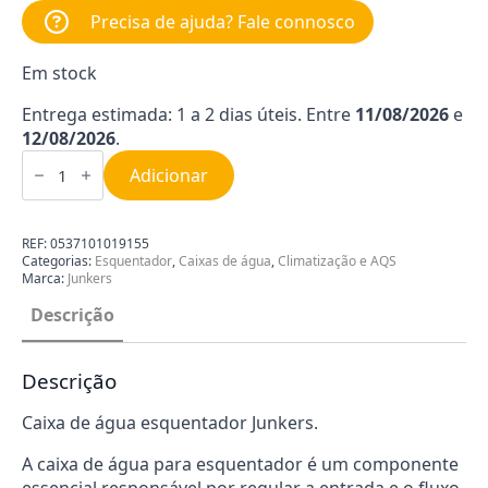
Precisa de ajuda? Fale connosco
Em stock
Entrega estimada: 1 a 2 dias úteis. Entre
11/08/2026
e
12/08/2026
.
Quantidade
de
Adicionar
Automático
de
Água
Esquentador
REF:
0537101019155
Junkers
Categorias:
Esquentador
,
Caixas de água
,
Climatização e AQS
8738710127
Marca:
Junkers
Descrição
Descrição
Caixa de água esquentador Junkers.
A caixa de água para esquentador é um componente