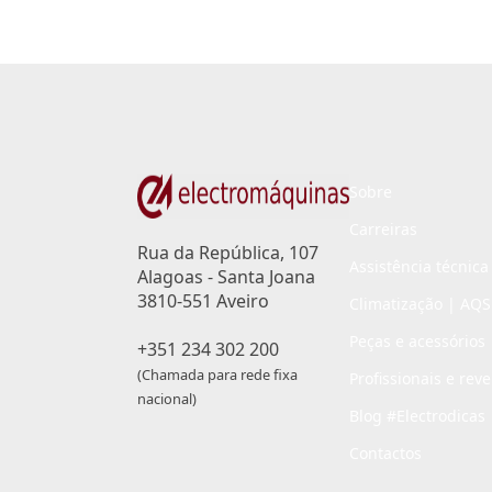
Sobre
Carreiras
Rua da República, 107
Assistência técnica
Alagoas - Santa Joana
3810-551 Aveiro
Climatização | AQS
Peças e acessórios
+351 234 302 200
(Chamada para rede fixa
Profissionais e rev
nacional)
Blog #Electrodicas
Contactos