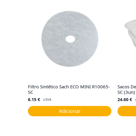
Filtro Sintético Sach ECO MINI R10065-
Sacos D
SC
SC (3un)
6.15
€
24.60
€
c/IVA
Adicionar