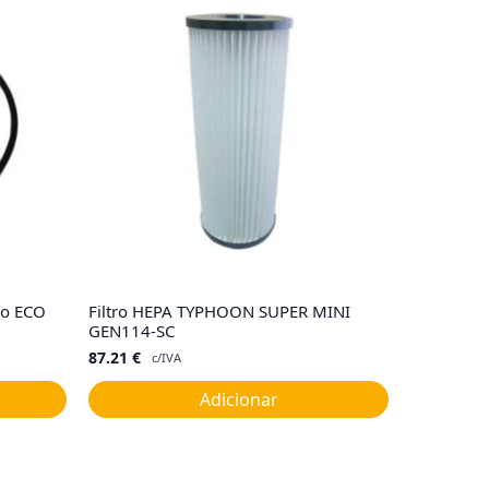
co ECO
Filtro HEPA TYPHOON SUPER MINI
GEN114-SC
87.21
€
c/IVA
Adicionar