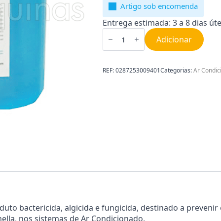
Artigo sob encomenda
Entrega estimada: 3 a 8 dias úte
Quantidade
de
Adicionar
Desinfetante
para
ar
condicionado
REF:
0287253009401
Categorias:
Ar Condic
5L
0287253009401
uto bactericida, algicida e fungicida, destinado a prevenir
ella, nos sistemas de Ar Condicionado.