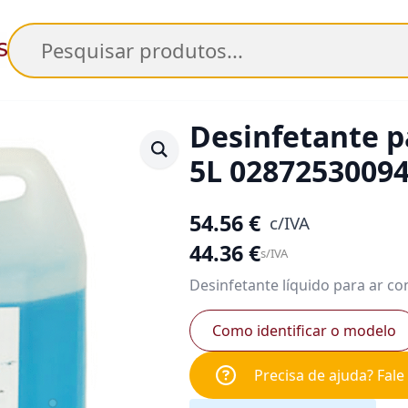
Pesquisar
Desinfetante p
5L 0287253009
54.56
€
c/IVA
44.36
€
s/IVA
Desinfetante líquido para ar c
Como identificar o modelo
Precisa de ajuda? Fal