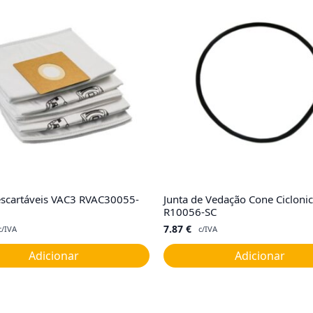
escartáveis VAC3 RVAC30055-
Junta de Vedação Cone Cicloni
R10056-SC
7.87
€
c/IVA
c/IVA
Adicionar
Adicionar