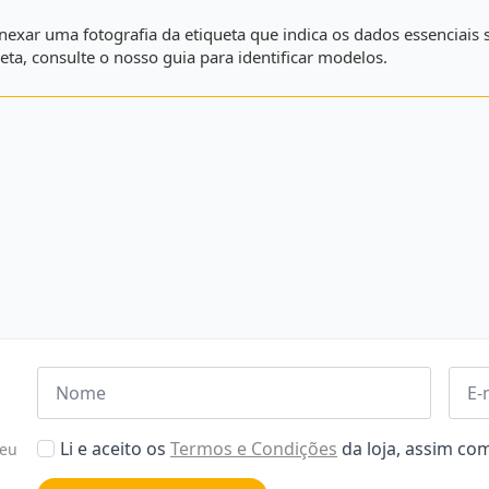
e anexar uma fotografia da etiqueta que indica os dados essencia
eta, consulte o nosso guia para identificar modelos.
Nome
Emai
*
*
Aceitar
Li e aceito os
Termos e Condições
da loja, assim c
seu
Poiticas