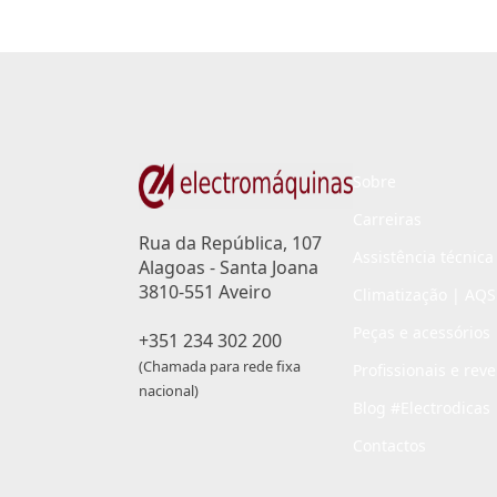
Sobre
Carreiras
Rua da República, 107
Assistência técnica
Alagoas - Santa Joana
3810-551 Aveiro
Climatização | AQS
Peças e acessórios
+351 234 302 200
(Chamada para rede fixa
Profissionais e rev
nacional)
Blog #Electrodicas
Contactos