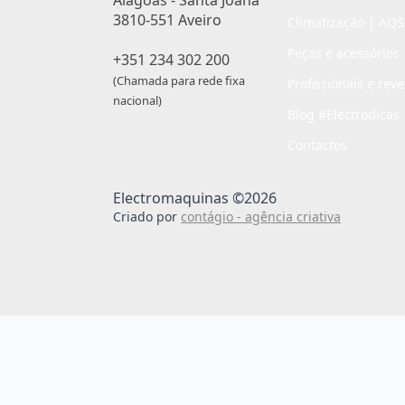
3810-551 Aveiro
Climatização | AQS
Peças e acessórios
+351 234 302 200
(Chamada para rede fixa
Profissionais e rev
nacional)
Blog #Electrodicas
Contactos
Electromaquinas ©2026
Criado por
contágio - agência criativa
Passo
de
,