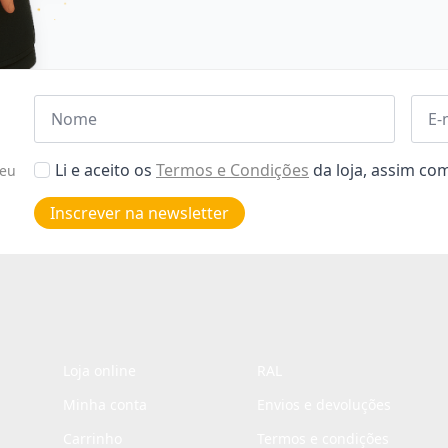
Nome
Emai
*
*
Aceitar
Li e aceito os
Termos e Condições
da loja, assim c
seu
Poiticas
de
Inscrever na newsletter
privacidade
*
Loja online
RAL
Minha conta
Envios e devoluções
Carrinho
Termos e condições