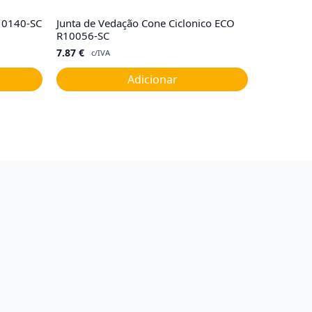
R10140-SC
Junta de Vedação Cone Ciclonico ECO
R10056-SC
7.87
€
c/IVA
Adicionar