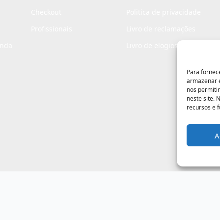
Checkout
Politica de privacidade
Profissionais
Livro de reclamações
enda
Livro de elogios
Para fornec
armazenar e
nos permiti
neste site.
recursos e 
A