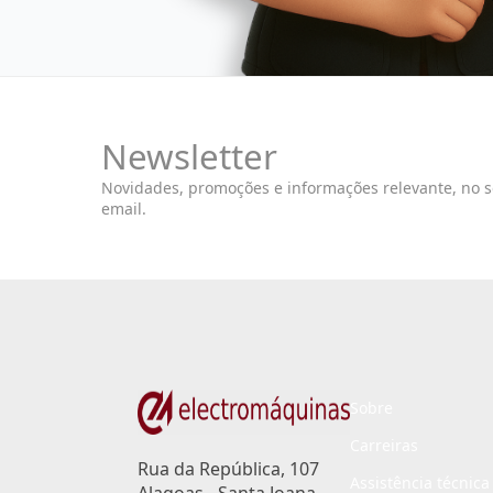
Newsletter
Novidades, promoções e informações relevante, no 
email.
Sobre
Carreiras
Rua da República, 107
Assistência técnica
Alagoas - Santa Joana