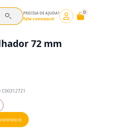
0
PRECISA DE AJUDA?
fale connosco!
lhador 72 mm
l C00312721
e connosco