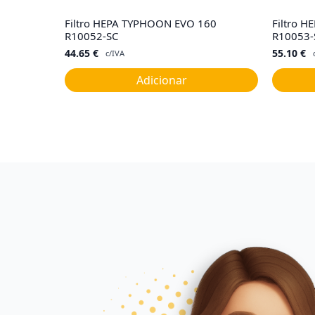
Filtro HEPA TYPHOON EVO 160
Filtro 
R10052-SC
R10053-
44.65
€
55.10
€
c/IVA
Adicionar