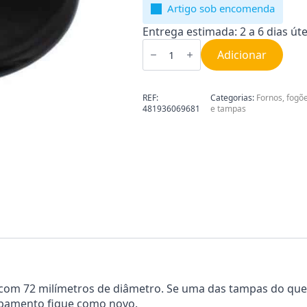
Artigo sob encomenda
Entrega estimada: 2 a 6 dias úte
Quantidade
de
Adicionar
Tampa
de
espalhador
72
REF:
Categorias:
Fornos, fogõe
mm
481936069681
e tampas
481936069681
com 72 milímetros de diâmetro. Se uma das tampas do que
ipamento fique como novo.