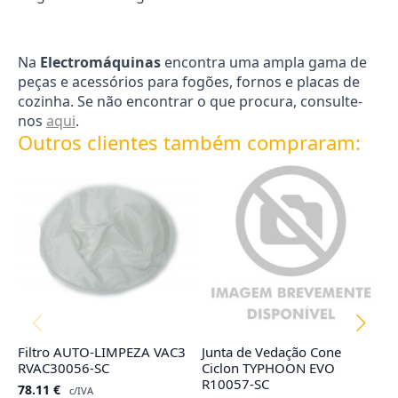
Na
Electromáquinas
encontra uma ampla gama de
peças e acessórios para fogões, fornos e placas de
cozinha. Se não encontrar o que procura, consulte-
nos
aqui
.
Outros clientes também compraram:
Filtro AUTO-LIMPEZA VAC3
Junta de Vedação Cone
Co
RVAC30056-SC
Ciclon TYPHOON EVO
R
R10057-SC
78.11
€
4
c/IVA