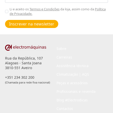
Aceitar
Li e aceito os
Termos e Condições
da loja, assim como da
Política
de Privacidade.
Poiticas
de
Inscrever na newsletter
privacidade
*
Sobre
Carreiras
Rua da República, 107
Alagoas - Santa Joana
Assistência técnica
3810-551 Aveiro
Climatização | AQS
+351 234 302 200
(Chamada para rede fixa nacional)
Peças e acessórios
Profissionais e revenda
Blog #Electrodicas
Contactos