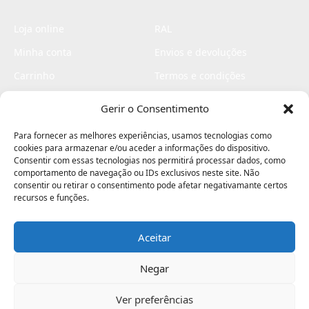
Loja online
RAL
Minha conta
Envios e devoluções
Carrinho
Termos e condições
Checkout
Politica de privacidade
Gerir o Consentimento
Profissionais
Livro de reclamações
Para fornecer as melhores experiências, usamos tecnologias como
Livro de elogios
cookies para armazenar e/ou aceder a informações do dispositivo.
Consentir com essas tecnologias nos permitirá processar dados, como
comportamento de navegação ou IDs exclusivos neste site. Não
consentir ou retirar o consentimento pode afetar negativamante certos
recursos e funções.
Aceitar
Electromaquinas ©2026
Criado por
contágio - agência criativa
Negar
Ver preferências