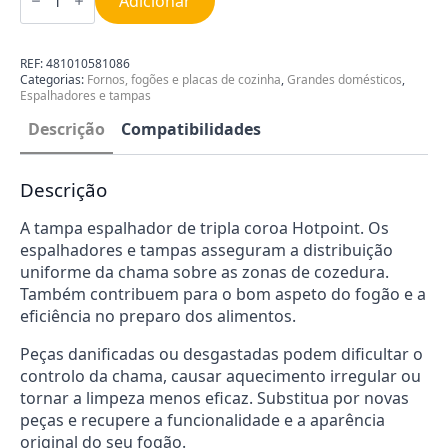
Adicionar
Tampa
Espalhador
de
Tripla
REF:
481010581086
Coroa
Categorias:
Fornos, fogões e placas de cozinha
,
Grandes domésticos
,
Hotpoint
Espalhadores e tampas
C00325440
Descrição
Compatibilidades
Descrição
A tampa espalhador de tripla coroa Hotpoint. Os
espalhadores e tampas asseguram a distribuição
uniforme da chama sobre as zonas de cozedura.
Também contribuem para o bom aspeto do fogão e a
eficiência no preparo dos alimentos.
Peças danificadas ou desgastadas podem dificultar o
controlo da chama, causar aquecimento irregular ou
tornar a limpeza menos eficaz. Substitua por novas
peças e recupere a funcionalidade e a aparência
original do seu fogão.