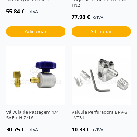
TN2
55.84
€
c/IVA
77.98
€
c/IVA
Adicionar
Adicionar
Válvula de Passagem 1/4
Válvula Perfuradora BPV-31
SAE x H 7/16
LVT31
30.75
€
10.33
€
c/IVA
c/IVA