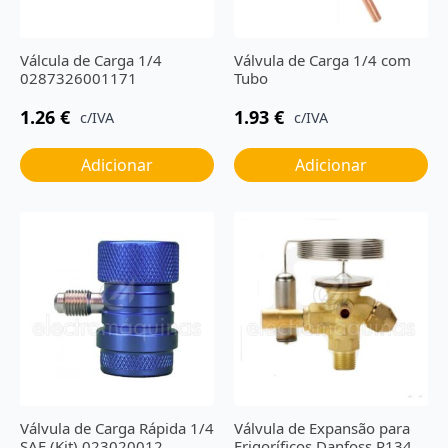
Válcula de Carga 1/4
Válvula de Carga 1/4 com
0287326001171
Tubo
1.26
€
1.93
€
c/IVA
c/IVA
Adicionar
Adicionar
Válvula de Carga Rápida 1/4
Válvula de Expansão para
SAE (Kit) 023020012
Frigoríficos Danfoss R134