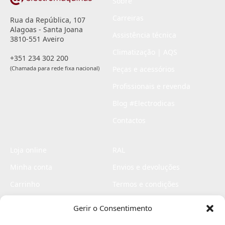
Sobre
Carreiras
Rua da República, 107
Alagoas - Santa Joana
Assistência técnica
3810-551 Aveiro
Climatização | AQS
+351 234 302 200
(Chamada para rede fixa nacional)
Peças e acessórios
Profissionais e revenda
Blog #Electrodicas
Contactos
Loja online
RAL
Minha conta
Envios e devoluções
Carrinho
Termos e condições
Checkout
Politica de privacidade
Gerir o Consentimento
Profissionais
Livro de reclamações