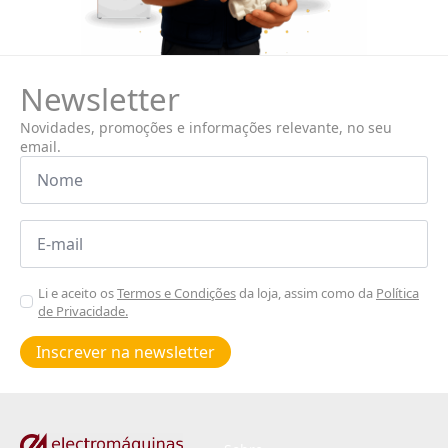
Newsletter
Novidades, promoções e informações relevante, no seu
email.
Nome
*
Email
*
Aceitar
Li e aceito os
Termos e Condições
da loja, assim como da
Política
de Privacidade.
Poiticas
de
Inscrever na newsletter
privacidade
*