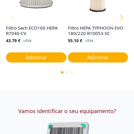
Filtro Sach ECO160 HEPA
Filtro HEPA TYPHOON EVO
F
R7040-CV
180/220 R10053-SC
R
43.79
€
55.10
€
2
c/IVA
c/IVA
Adicionar
Adicionar
Vamos identificar o seu equipamento?