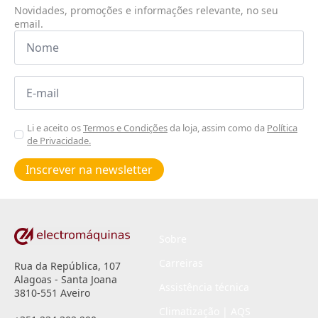
Novidades, promoções e informações relevante, no seu
email.
Nome
*
Email
*
Aceitar
Li e aceito os
Termos e Condições
da loja, assim como da
Política
de Privacidade.
Poiticas
de
Inscrever na newsletter
privacidade
*
Sobre
Carreiras
Rua da República, 107
Alagoas - Santa Joana
Assistência técnica
3810-551 Aveiro
Climatização | AQS