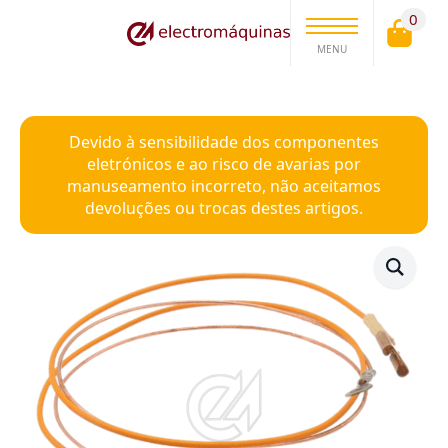
0
MENU
Devido à sensibilidade dos componentes
eletrónicos e ao risco de avarias por
manuseamento incorreto, não aceitamos
devoluções ou trocas destes artigos.