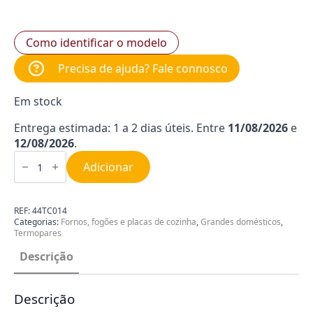
Como identificar o modelo
Precisa de ajuda? Fale connosco
Em stock
Entrega estimada: 1 a 2 dias úteis. Entre
11/08/2026
e
12/08/2026
.
Quantidade
de
Adicionar
Termopar
550MM
SMEG
44TC014
REF:
44TC014
Categorias:
Fornos, fogões e placas de cozinha
,
Grandes domésticos
,
Termopares
Descrição
Descrição