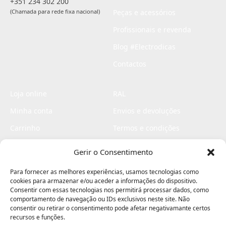
+351 234 302 200
(Chamada para rede fixa nacional)
Peças e acessórios
Profissionais e revenda
Blog #Electrodicas
Contactos
Loja online
RAL
Minha conta
Envios e devoluções
Carrinho
Termos e condições
Checkout
Politica de privacidade
Gerir o Consentimento
Profissionais
Livro de reclamações
Para fornecer as melhores experiências, usamos tecnologias como
Livro de elogios
cookies para armazenar e/ou aceder a informações do dispositivo.
Consentir com essas tecnologias nos permitirá processar dados, como
comportamento de navegação ou IDs exclusivos neste site. Não
consentir ou retirar o consentimento pode afetar negativamante certos
recursos e funções.