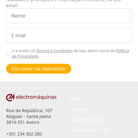
email.
Nome
*
Email
*
Aceitar
Li e aceito os
Termos e Condições
da loja, assim como da
Política
de Privacidade.
Poiticas
de
Inscrever na newsletter
privacidade
*
Sobre
Carreiras
Rua da República, 107
Alagoas - Santa Joana
Assistência técnica
3810-551 Aveiro
Climatização | AQS
+351 234 302 200