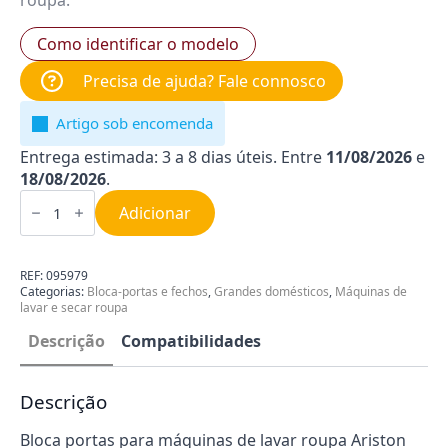
roupa.
Como identificar o modelo
Precisa de ajuda? Fale connosco
Artigo sob encomenda
Entrega estimada: 3 a 8 dias úteis. Entre
11/08/2026
e
18/08/2026
.
Quantidade
de
Adicionar
Bloca
Portas
de
Máquina
REF:
095979
Lavar
Categorias:
Bloca-portas e fechos
,
Grandes domésticos
,
Máquinas de
Roupa
lavar e secar roupa
Ariston
C00095979
Descrição
Compatibilidades
Descrição
Bloca portas para máquinas de lavar roupa Ariston