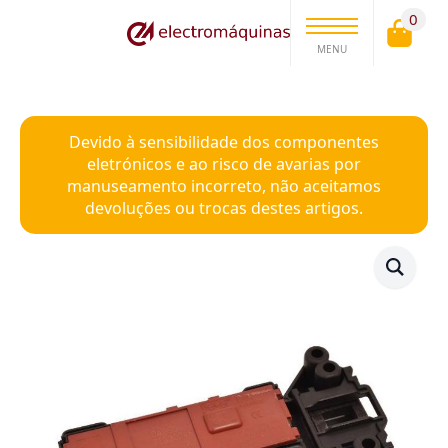
0
MENU
Devido à sensibilidade dos componentes
eletrónicos e ao risco de avarias por
manuseamento incorreto, não aceitamos
devoluções ou trocas destes artigos.