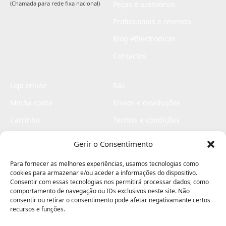
(Chamada para rede fixa nacional)
Peças e acessórios
Profissionais e revenda
Blog #Electrodicas
Contactos
Loja online
RAL
Minha conta
Envios e devoluções
Carrinho
Termos e condições
Checkout
Politica de privacidade
Gerir o Consentimento
Profissionais
Livro de reclamações
Para fornecer as melhores experiências, usamos tecnologias como
Livro de elogios
cookies para armazenar e/ou aceder a informações do dispositivo.
Consentir com essas tecnologias nos permitirá processar dados, como
comportamento de navegação ou IDs exclusivos neste site. Não
consentir ou retirar o consentimento pode afetar negativamante certos
recursos e funções.