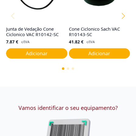
Junta de Vedação Cone
Cone Ciclonico Sach VAC
Fi
Ciclonico VAC R10142-SC
R10143-SC
R
7.87
€
41.82
€
4
c/IVA
c/IVA
Adicionar
Adicionar
Vamos identificar o seu equipamento?