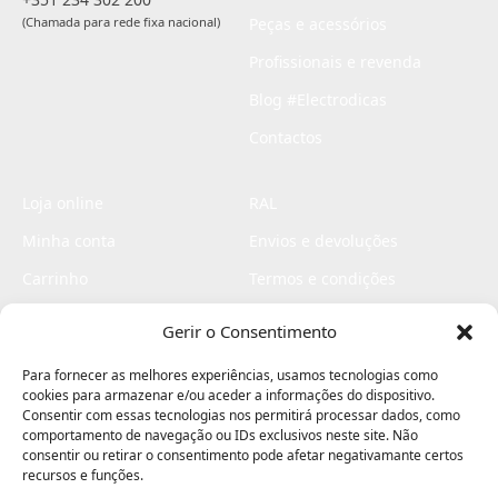
(Chamada para rede fixa nacional)
Peças e acessórios
Profissionais e revenda
Blog #Electrodicas
Contactos
Loja online
RAL
Minha conta
Envios e devoluções
Carrinho
Termos e condições
Checkout
Politica de privacidade
Gerir o Consentimento
Profissionais
Livro de reclamações
Para fornecer as melhores experiências, usamos tecnologias como
Livro de elogios
cookies para armazenar e/ou aceder a informações do dispositivo.
Consentir com essas tecnologias nos permitirá processar dados, como
comportamento de navegação ou IDs exclusivos neste site. Não
consentir ou retirar o consentimento pode afetar negativamante certos
recursos e funções.