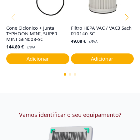
Cone Ciclonico + Junta
Filtro HEPA VAC / VAC3 Sach
Ta
TYPHOON MINI, SUPER
R10140-SC
G
MINI GEN008-SC
49.08
€
1
c/IVA
144.89
€
c/IVA
Adicionar
Adicionar
Vamos identificar o seu equipamento?