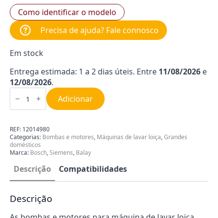
Como identificar o modelo
Precisa de ajuda? Fale connosco
Em stock
Entrega estimada: 1 a 2 dias úteis. Entre
11/08/2026
e
12/08/2026
.
Quantidade
de
Adicionar
Motor
para
Máquina
de
REF:
12014980
Lavar
Categorias:
Bombas e motores
,
Máquinas de lavar loiça
,
Grandes
Loiça
domésticos
Siemens
Marca:
Bosch
,
Siemens
,
Balay
12014980
Descrição
Compatibilidades
Descrição
As bombas e motores para máquina de lavar loiça