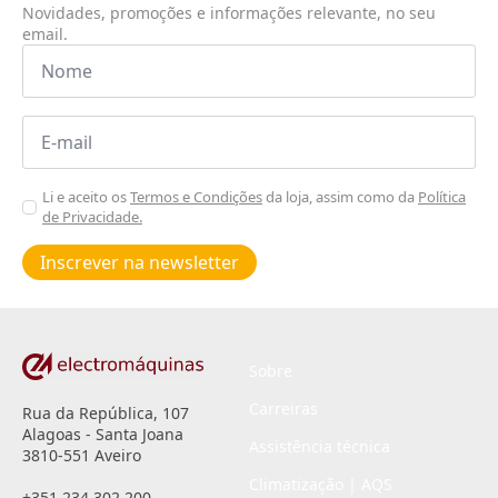
Novidades, promoções e informações relevante, no seu
email.
Nome
*
Email
*
Aceitar
Li e aceito os
Termos e Condições
da loja, assim como da
Política
de Privacidade.
Poiticas
de
Inscrever na newsletter
privacidade
*
Sobre
Carreiras
Rua da República, 107
Alagoas - Santa Joana
Assistência técnica
3810-551 Aveiro
Climatização | AQS
+351 234 302 200