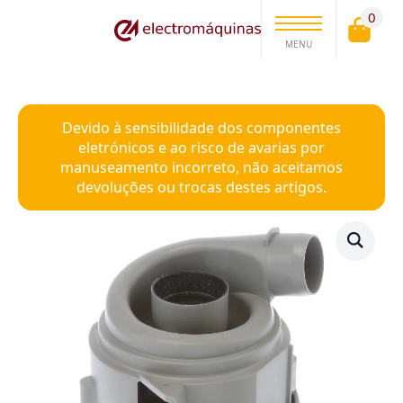
0
MENU
Devido à sensibilidade dos componentes
eletrónicos e ao risco de avarias por
manuseamento incorreto, não aceitamos
devoluções ou trocas destes artigos.