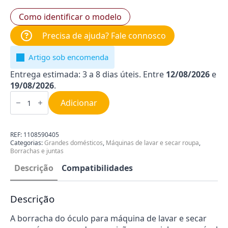
Como identificar o modelo
Precisa de ajuda? Fale connosco
Artigo sob encomenda
Entrega estimada: 3 a 8 dias úteis. Entre
12/08/2026
e
19/08/2026
.
Quantidade
de
Adicionar
Borracha
do
Óculo
para
REF:
1108590405
Máquina
Categorias:
Grandes domésticos
,
Máquinas de lavar e secar roupa
,
de
Borrachas e juntas
Lavar
Roupa
Descrição
Compatibilidades
AEG
1108590405
Descrição
A borracha do óculo para máquina de lavar e secar