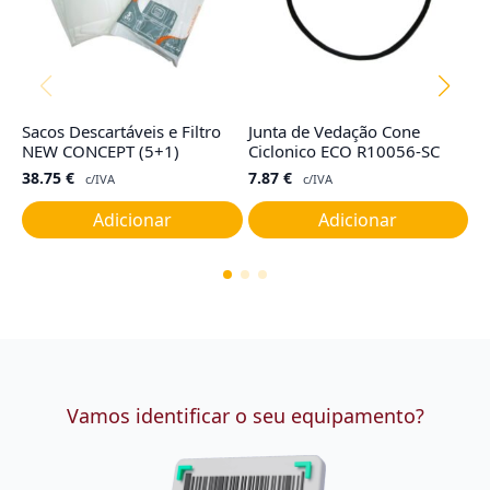
Sacos Descartáveis e Filtro
Junta de Vedação Cone
F
NEW CONCEPT (5+1)
Ciclonico ECO R10056-SC
R
38.75
€
7.87
€
4
c/IVA
c/IVA
Adicionar
Adicionar
Vamos identificar o seu equipamento?