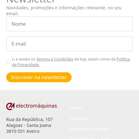
Novidades, promoções e informações relevante, no seu
email.
Nome
*
Email
*
Aceitar
Li e aceito os
Termos e Condições
da loja, assim como da
Política
de Privacidade.
Poiticas
de
Inscrever na newsletter
privacidade
*
Sobre
Carreiras
Rua da República, 107
Alagoas - Santa Joana
Assistência técnica
3810-551 Aveiro