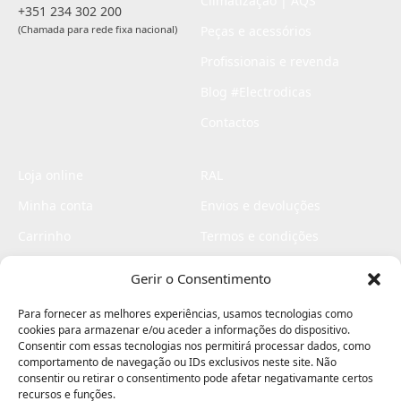
Climatização | AQS
+351 234 302 200
(Chamada para rede fixa nacional)
Peças e acessórios
Profissionais e revenda
Blog #Electrodicas
Contactos
Loja online
RAL
Minha conta
Envios e devoluções
Carrinho
Termos e condições
Checkout
Politica de privacidade
Gerir o Consentimento
Profissionais
Livro de reclamações
Para fornecer as melhores experiências, usamos tecnologias como
Livro de elogios
cookies para armazenar e/ou aceder a informações do dispositivo.
Consentir com essas tecnologias nos permitirá processar dados, como
comportamento de navegação ou IDs exclusivos neste site. Não
consentir ou retirar o consentimento pode afetar negativamante certos
recursos e funções.