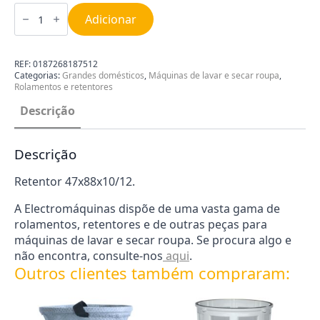
Quantidade
de
Adicionar
Retentor
47x88x10/12
0187268187512
REF:
0187268187512
Categorias:
Grandes domésticos
,
Máquinas de lavar e secar roupa
,
Rolamentos e retentores
Descrição
Descrição
Retentor 47x88x10/12.
A Electromáquinas dispõe de uma vasta gama de
rolamentos, retentores e de outras peças para
máquinas de lavar e secar roupa. Se procura algo e
não encontra, consulte-nos
aqui
.
Outros clientes também compraram: