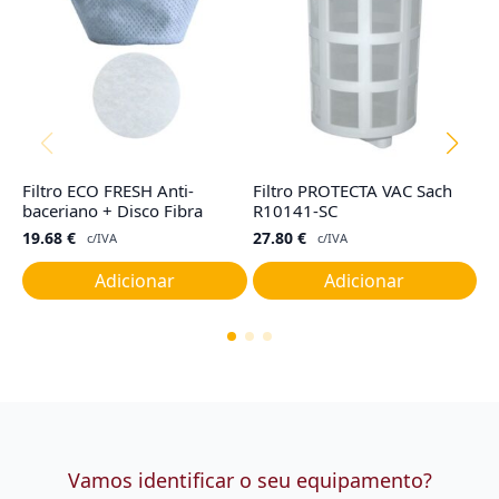
Filtro ECO FRESH Anti-
Filtro PROTECTA VAC Sach
Fi
baceriano + Disco Fibra
R10141-SC
R
19.68
€
27.80
€
4
c/IVA
c/IVA
Adicionar
Adicionar
Vamos identificar o seu equipamento?