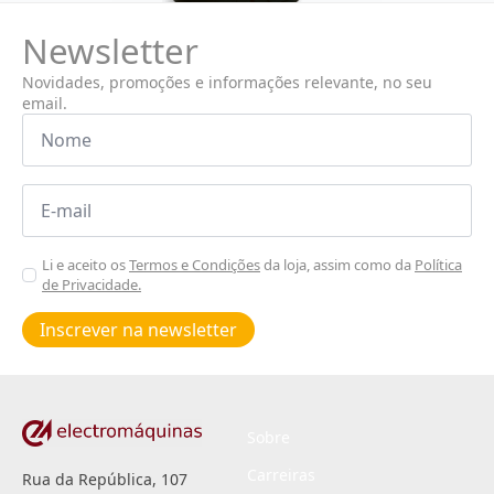
Newsletter
Novidades, promoções e informações relevante, no seu
email.
Nome
*
Email
*
Aceitar
Li e aceito os
Termos e Condições
da loja, assim como da
Política
de Privacidade.
Poiticas
de
Inscrever na newsletter
privacidade
*
Sobre
Carreiras
Rua da República, 107