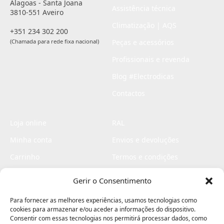
Alagoas - Santa Joana
Assistência técnica
3810-551 Aveiro
Climatização | AQS
+351 234 302 200
(Chamada para rede fixa nacional)
Peças e acessórios
Profissionais e revenda
Blog #Electrodicas
Contactos
Loja online
RAL
Minha conta
Envios e devoluções
Carrinho
Termos e condições
Checkout
Politica de privacidade
Gerir o Consentimento
Profissionais
Livro de reclamações
Para fornecer as melhores experiências, usamos tecnologias como
Livro de elogios
cookies para armazenar e/ou aceder a informações do dispositivo.
Consentir com essas tecnologias nos permitirá processar dados, como