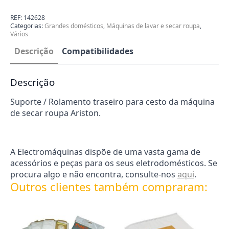
para
Máquina
de
REF:
142628
Secar
Categorias:
Grandes domésticos
,
Máquinas de lavar e secar roupa
,
Roupa
Vários
Ariston
C00142628
Descrição
Compatibilidades
Descrição
Suporte / Rolamento traseiro para cesto da máquina
de secar roupa Ariston.
A Electromáquinas dispõe de uma vasta gama de
acessórios e peças para os seus eletrodomésticos. Se
procura algo e não encontra, consulte-nos
aqui
.
Outros clientes também compraram: