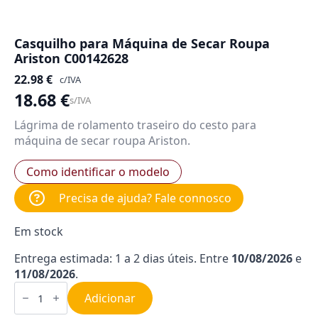
Casquilho para Máquina de Secar Roupa
Ariston C00142628
22.98
€
c/IVA
18.68
€
s/IVA
Lágrima de rolamento traseiro do cesto para
máquina de secar roupa Ariston.
Como identificar o modelo
Precisa de ajuda? Fale connosco
Em stock
Entrega estimada: 1 a 2 dias úteis. Entre
10/08/2026
e
11/08/2026
.
Quantidade
de
Adicionar
Casquilho