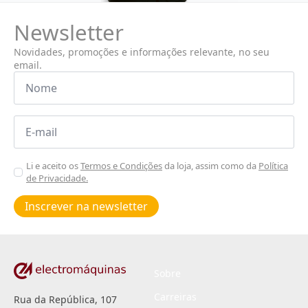
Newsletter
Novidades, promoções e informações relevante, no seu
email.
Nome
*
Email
*
Aceitar
Li e aceito os
Termos e Condições
da loja, assim como da
Política
de Privacidade.
Poiticas
de
Inscrever na newsletter
privacidade
*
Sobre
Carreiras
Rua da República, 107