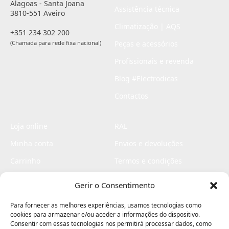
Alagoas - Santa Joana
Assistência técnica
3810-551 Aveiro
Climatização | AQS
+351 234 302 200
(Chamada para rede fixa nacional)
Peças e acessórios
Profissionais e revenda
Blog #Electrodicas
Contactos
Loja online
RAL
Minha conta
Envios e devoluções
Carrinho
Termos e condições
Checkout
Politica de privacidade
Gerir o Consentimento
Profissionais
Livro de reclamações
Para fornecer as melhores experiências, usamos tecnologias como
Livro de elogios
cookies para armazenar e/ou aceder a informações do dispositivo.
Consentir com essas tecnologias nos permitirá processar dados, como