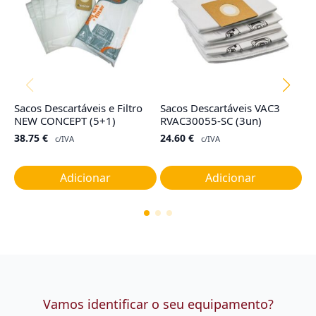
Sacos Descartáveis e Filtro
Sacos Descartáveis VAC3
F
NEW CONCEPT (5+1)
RVAC30055-SC (3un)
1
38.75
€
24.60
€
4
c/IVA
c/IVA
Adicionar
Adicionar
Vamos identificar o seu equipamento?