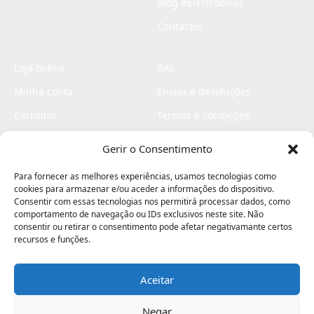
Blog #Electrodicas
Contactos
Loja online
RAL
Minha conta
Envios e devoluções
Carrinho
Termos e condições
Checkout
Politica de privacidade
Gerir o Consentimento
Profissionais
Livro de reclamações
Para fornecer as melhores experiências, usamos tecnologias como
Livro de elogios
cookies para armazenar e/ou aceder a informações do dispositivo.
Consentir com essas tecnologias nos permitirá processar dados, como
comportamento de navegação ou IDs exclusivos neste site. Não
consentir ou retirar o consentimento pode afetar negativamante certos
recursos e funções.
Aceitar
Electromaquinas ©2026
Criado por
contágio - agência criativa
Negar