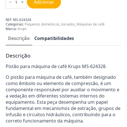
de
Adicionar
Pistão
para
Máquina
de
REF:
MS-624328
Café
Categorias:
Pequenos domésticos
,
Variados
,
Máquinas de café
Krups
Marca:
Krups
MS-
624328
Descrição
Compatibilidades
Descrição
Pistão para máquina de café Krups MS-624328.
O pistão para máquina de café, também designado
como êmbolo ou elemento de compressão, é um
componente responsável por auxiliar o movimento e
a vedação em diferentes sistemas internos do
equipamento. Esta peça desempenha um papel
fundamental em mecanismos de extração, grupos de
infusão e circuitos hidráulicos, contribuindo para o
correto funcionamento da máquina.