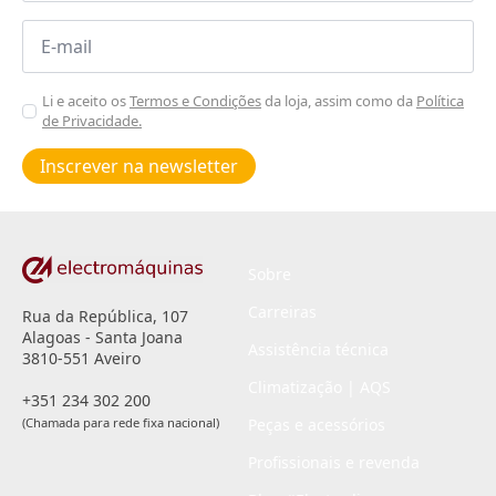
Email
*
Aceitar
Li e aceito os
Termos e Condições
da loja, assim como da
Política
de Privacidade.
Poiticas
de
Inscrever na newsletter
privacidade
*
Sobre
Carreiras
Rua da República, 107
Alagoas - Santa Joana
Assistência técnica
3810-551 Aveiro
Climatização | AQS
+351 234 302 200
(Chamada para rede fixa nacional)
Peças e acessórios
Profissionais e revenda