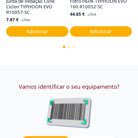
Junta de Vedação Cone
Filtro HEPA TYPHOON EVO
F
Ciclon TYPHOON EVO
160 R10052-SC
M
R10057-SC
44.65
€
8
c/IVA
7.87
€
c/IVA
Adicionar
Adicionar
Vamos identificar o seu equipamento?