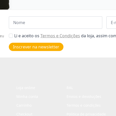
Nome
Emai
*
*
Aceitar
Li e aceito os
Termos e Condições
da loja, assim c
seu
Poiticas
de
Inscrever na newsletter
privacidade
*
Loja online
RAL
Minha conta
Envios e devoluções
Carrinho
Termos e condições
Checkout
Politica de privacidade