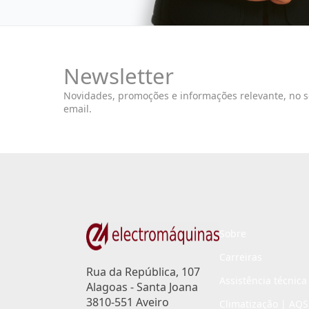
Newsletter
Novidades, promoções e informações relevante, no 
email.
Sobre
Carreiras
Rua da República, 107
Assistência técnica
Alagoas - Santa Joana
3810-551 Aveiro
Climatização | AQS