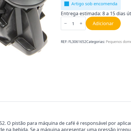
Artigo sob encomenda
Entrega estimada: 8 a 15 dias út
Quantidade
de
Adicionar
Pistão
para
máquina
de
REF:
FL3061652
Categorias:
Pequenos domé
café
Delonghi
FL3061652
. O pistão para máquina de café é responsável por aplicar
de na bebida. Se a máquina apresentar uma pressão irregula