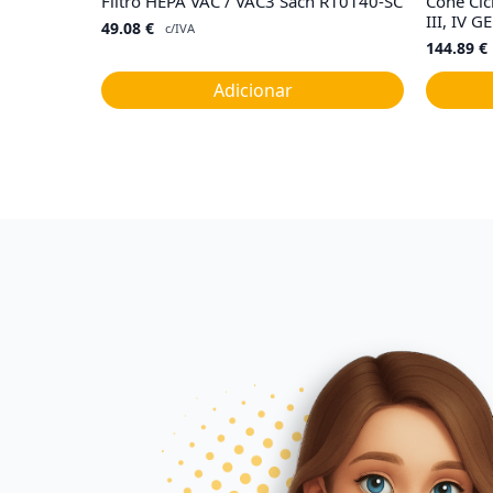
Filtro HEPA VAC / VAC3 Sach R10140-SC
Cone Cic
III, IV 
49.08
€
c/IVA
144.89
€
Adicionar