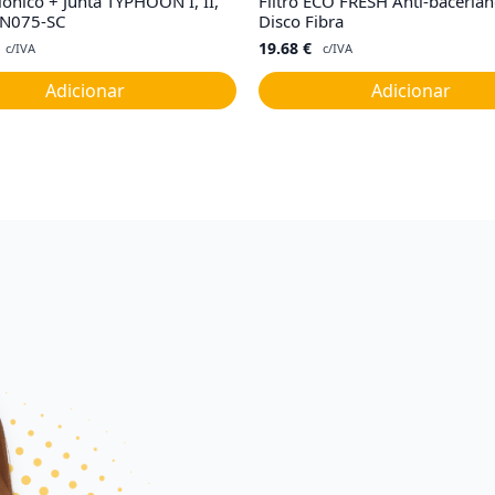
lonico + Junta TYPHOON I, II,
Filtro ECO FRESH Anti-bacerian
GEN075-SC
Disco Fibra
19.68
€
c/IVA
c/IVA
Adicionar
Adicionar