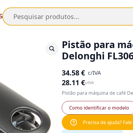
Pesquisar
Pistão para má
Delonghi FL30
34.58
€
c/IVA
28.11
€
s/IVA
Pistão para máquina de café De
Como identificar o modelo
Precisa de ajuda? Fal