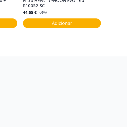
o +
Filtro HEPA TYPHOON EVO 160
R10052-SC
44.65
€
c/IVA
Adicionar