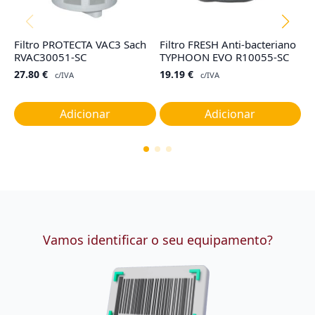
Filtro PROTECTA VAC3 Sach
Filtro FRESH Anti-bacteriano
Fi
RVAC30051-SC
TYPHOON EVO R10055-SC
ba
27.80
€
19.19
€
1
c/IVA
c/IVA
Adicionar
Adicionar
Vamos identificar o seu equipamento?