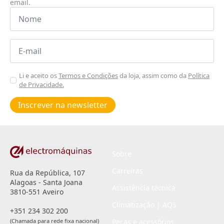
email.
Nome
*
Email
*
Aceitar
Li e aceito os
Termos e Condições
da loja, assim como da
Política
de Privacidade.
Poiticas
de
Inscrever na newsletter
privacidade
*
Sobre
Carreiras
Rua da República, 107
Alagoas - Santa Joana
Assistência técnica
3810-551 Aveiro
Climatização | AQS
+351 234 302 200
(Chamada para rede fixa nacional)
Peças e acessórios