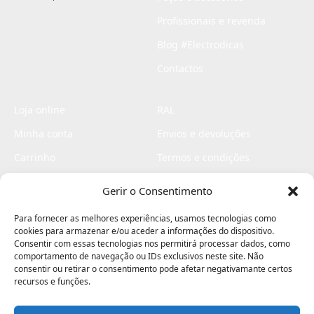
Profissionais e revenda
Blog #Electrodicas
Contactos
Loja online
RAL
Minha conta
Envios e devoluções
Carrinho
Termos e condições
Checkout
Politica de privacidade
Gerir o Consentimento
Profissionais
Livro de reclamações
Para fornecer as melhores experiências, usamos tecnologias como
Livro de elogios
cookies para armazenar e/ou aceder a informações do dispositivo.
Consentir com essas tecnologias nos permitirá processar dados, como
comportamento de navegação ou IDs exclusivos neste site. Não
consentir ou retirar o consentimento pode afetar negativamante certos
recursos e funções.