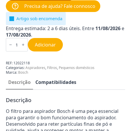
Precisa de ajuda? Fale connosco
Artigo sob encomenda
Entrega estimada: 2 a 6 dias úteis. Entre
11/08/2026
e
17/08/2026
.
Quantidade
de
Adicionar
Filtro
para
Aspirador
Bosch
REF:
12022118
12022118
Categorias:
Aspiradores
,
Filtros
,
Pequenos domésticos
Marca:
Bosch
Descrição
Compatibilidades
Descrição
O filtro para aspirador Bosch é uma peça essencial
para garantir o bom funcionamento do aspirador.
Desenvolvido para reter partículas finas de pó e
sujidade, ajuda a proteger o motor, a manter a