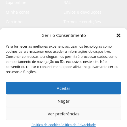
Loja online
RAL
Minha conta
Envios e devoluções
Carrinho
Termos e condições
Checkout
Politica de privacidade
Gerir o Consentimento
Profissionais
Livro de reclamações
Para fornecer as melhores experiências, usamos tecnologias como
Livro de elogios
cookies para armazenar e/ou aceder a informações do dispositivo.
Consentir com essas tecnologias nos permitirá processar dados, como
comportamento de navegação ou IDs exclusivos neste site. Não
consentir ou retirar o consentimento pode afetar negativamante certos
recursos e funções.
Aceitar
Electromaquinas ©2026
Criado por
contágio - agência criativa
Negar
Ver preferências
Procurar
Política de cookies
Assistência
Política de Privacidade
Ajuda
Minha Conta