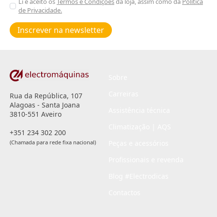
Aceitar
Li e aceito os
Termos e Condições
da loja, assim como da
Política
de Privacidade.
Poiticas
de
Inscrever na newsletter
privacidade
*
Sobre
Carreiras
Rua da República, 107
Alagoas - Santa Joana
Assistência técnica
3810-551 Aveiro
Climatização | AQS
+351 234 302 200
(Chamada para rede fixa nacional)
Peças e acessórios
Profissionais e revenda
Blog #Electrodicas
Contactos