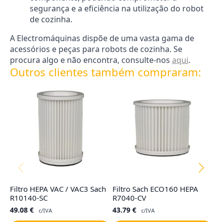
segurança e a eficiência na utilização do robot
de cozinha.
A Electromáquinas dispõe de uma vasta gama de
acessórios e peças para robots de cozinha. Se
procura algo e não encontra, consulte-nos
aqui
.
Outros clientes também compraram:
Filtro HEPA VAC / VAC3 Sach
Filtro Sach ECO160 HEPA
Fi
R10140-SC
R7040-CV
ba
49.08
€
43.79
€
1
c/IVA
c/IVA