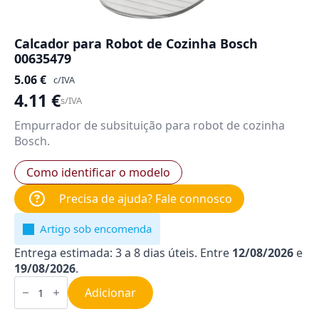
Calcador para Robot de Cozinha Bosch
00635479
5.06
€
c/IVA
4.11
€
s/IVA
Empurrador de subsituição para robot de cozinha
Bosch.
Como identificar o modelo
Precisa de ajuda? Fale connosco
Artigo sob encomenda
Entrega estimada: 3 a 8 dias úteis. Entre
12/08/2026
e
19/08/2026
.
Quantidade
de
Adicionar
Calcador
para