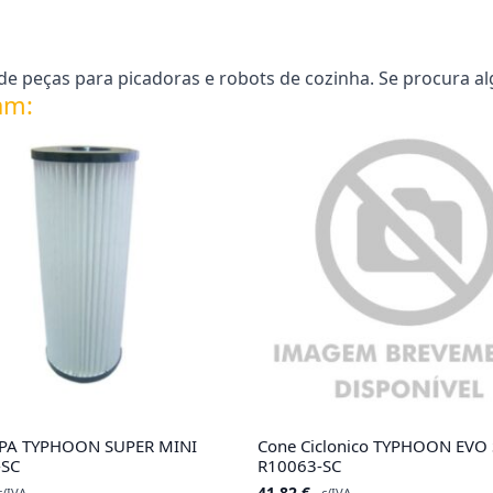
e peças para picadoras e robots de cozinha. Se procura al
am:
HEPA TYPHOON SUPER MINI
Cone Ciclonico TYPHOON EVO 
-SC
R10063-SC
41.82
€
c/IVA
c/IVA