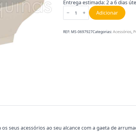
Entrega estimada: 2 a 6 dias úte
Quantidade
de
Adicionar
Gaveta
para
acessórios
MS-
REF:
MS-0697927
Categorias:
Acessórios
,
P
0697927
os seus acessórios ao seu alcance com a gaeta de arruma