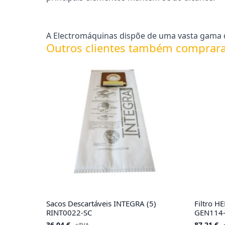
A Electromáquinas dispõe de uma vasta gama d
Outros clientes também comprar
Sacos Descartáveis INTEGRA (5)
Filtro 
RINT0022-SC
GEN114
36.04
€
87.21
€
c/IVA