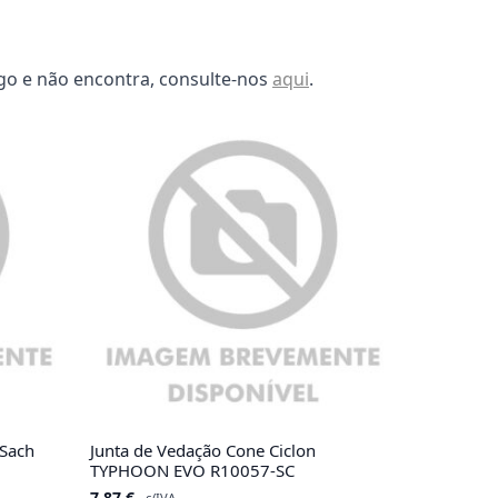
go e não encontra, consulte-nos
aqui
.
Sach
Junta de Vedação Cone Ciclon
TYPHOON EVO R10057-SC
7.87
€
c/IVA