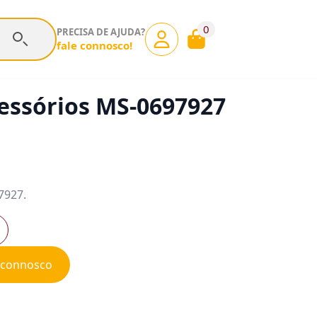
0
PRECISA DE AJUDA?
fale connosco!
essórios MS-0697927
7927.
e connosco