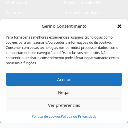
Minha conta
Envios e devoluções
Carrinho
Termos e condições
Checkout
Politica de privacidade
Gerir o Consentimento
Profissionais
Livro de reclamações
Para fornecer as melhores experiências, usamos tecnologias como
Livro de elogios
cookies para armazenar e/ou aceder a informações do dispositivo.
Consentir com essas tecnologias nos permitirá processar dados, como
comportamento de navegação ou IDs exclusivos neste site. Não
consentir ou retirar o consentimento pode afetar negativamante certos
recursos e funções.
Aceitar
Electromaquinas ©2026
Criado por
contágio - agência criativa
Negar
Ver preferências
Procurar
Política de cookies
Assistência
Política de Privacidade
Ajuda
Minha Conta
Passo