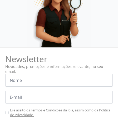
Newsletter
Novidades, promoções e informações relevante, no seu
email.
Nome
*
Email
*
Aceitar
Li e aceito os
Termos e Condições
da loja, assim como da
Política
de Privacidade.
Poiticas