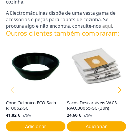
cozinha.
A Electromáquinas dispõe de uma vasta gama de
acessórios e peças para robots de cozinha. Se
procura algo e não encontra, consulte-nos
aqui
.
Outros clientes também compraram:
Cone Ciclonico ECO Sach
Sacos Descartáveis VAC3
F
R10062-SC
RVAC30055-SC (3un)
M
41.82
€
24.60
€
8
c/IVA
c/IVA
Adicionar
Adicionar