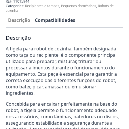
de
REF:
11015944
Cozinha
Categorias:
Recipientes e tampas
,
Pequenos domésticos
,
Robots de
Bosch
cozinha
11015944
Descrição
Compatibilidades
Descrição
A tigela para robot de cozinha, também designada
como taça ou recipiente, é o componente principal
utilizado para preparar, misturar, triturar ou
processar alimentos durante o funcionamento do
equipamento. Esta peça é essencial para garantir a
correta execução das diferentes funções do robot,
como bater, picar, amassar ou emulsionar
ingredientes.
Concebida para encaixar perfeitamente na base do
robot, a tigela permite o funcionamento adequado
dos acessórios, como lâminas, batedores ou discos,
assegurando estabilidade e segurança durante a