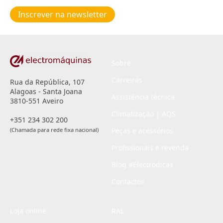
de
Inscrever na newsletter
privacidade
*
Sobre
Carreiras
Rua da República, 107
Alagoas - Santa Joana
Assistência técnica
3810-551 Aveiro
Climatização | AQS
+351 234 302 200
(Chamada para rede fixa nacional)
Peças e acessórios
Profissionais e revenda
Blog #Electrodicas
Contactos
Loja online
RAL