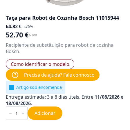
Taça para Robot de Cozinha Bosch 11015944
64.82
€
c/IVA
52.70
€
s/IVA
Recipiente de substituição para robot de cozinha
Bosch.
Como identificar o modelo
Precisa de ajuda? Fale connosco
Artigo sob encomenda
Entrega estimada: 3 a 8 dias úteis. Entre
11/08/2026
e
18/08/2026
.
Quantidade
de
Adicionar
Taça
para
Robot