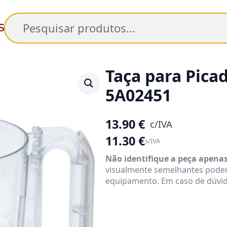
Pesquisar
Taça para Pica
5A02451
13.90
€
c/IVA
11.30
€
s/IVA
Não identifique a peça apena
visualmente semelhantes pode
equipamento. Em caso de dúvid