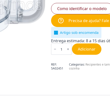
Como identificar o modelo
Precisa de ajuda? Fal
Artigo sob encomenda
Entrega estimada: 8 a 15 dias út
Quantidade
de
Adicionar
Taça
para
Picadora
Moulinex
REF:
Categorias:
Recipientes e ta
MS-
5A02451
cozinha
5A02451