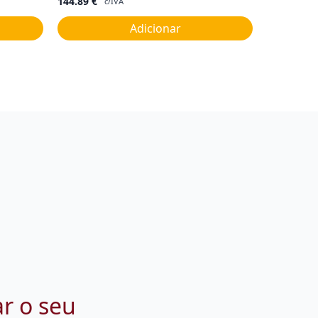
144.89
€
c/IVA
Adicionar
ar o seu