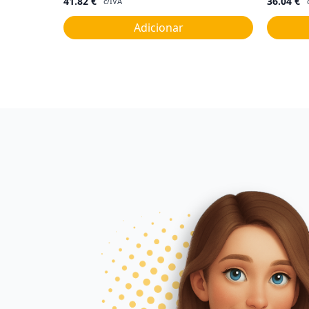
41.82
€
36.04
€
c/IVA
Adicionar