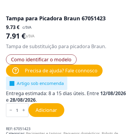
Tampa para Picadora Braun 67051423
9.73
€
c/IVA
7.91
€
s/IVA
Tampa de substituição para picadora Braun.
Como identificar o modelo
Precisa de ajuda? Fale connosco
Artigo sob encomenda
Entrega estimada: 8 a 15 dias úteis. Entre
12/08/2026
e
28/08/2026
.
Quantidade
de
Adicionar
Tampa
para
Picadora
Braun
REF:
67051423
67051423
Categorias:
Recipientes e tampas
,
Pequenos domésticos
,
Robots de