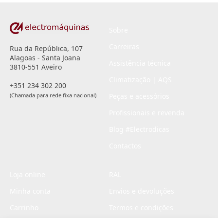
Sobre
Carreiras
Rua da República, 107
Alagoas - Santa Joana
Assistência técnica
3810-551 Aveiro
Climatização | AQS
+351 234 302 200
(Chamada para rede fixa nacional)
Peças e acessórios
Profissionais e revenda
Blog #Electrodicas
Contactos
Loja online
RAL
Minha conta
Envios e devoluções
Carrinho
Termos e condições