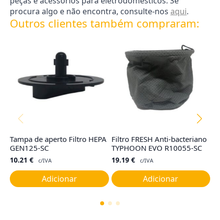
peças e acessórios para eletrodomésticos. Se
procura algo e não encontra, consulte-nos
aqui
.
Outros clientes também compraram:
Tampa de aperto Filtro HEPA
Filtro FRESH Anti-bacteriano
F
GEN125-SC
TYPHOON EVO R10055-SC
R
10.21
€
19.19
€
2
c/IVA
c/IVA
Adicionar
Adicionar