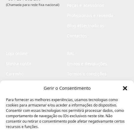
(Chamada para rede fixa nacional)
Peças e acessórios
Profissionais e revenda
Blog #Electrodicas
Contactos
Loja online
RAL
Minha conta
Envios e devoluções
Carrinho
Termos e condições
Checkout
Politica de privacidade
Gerir o Consentimento
Profissionais
Livro de reclamações
Para fornecer as melhores experiências, usamos tecnologias como
Livro de elogios
cookies para armazenar e/ou aceder a informações do dispositivo.
Consentir com essas tecnologias nos permitirá processar dados, como
comportamento de navegação ou IDs exclusivos neste site. Não
consentir ou retirar o consentimento pode afetar negativamante certos
recursos e funções.