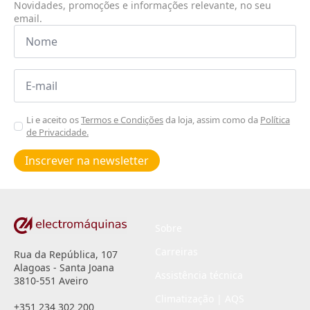
Novidades, promoções e informações relevante, no seu
email.
Nome
*
Email
*
Aceitar
Li e aceito os
Termos e Condições
da loja, assim como da
Política
de Privacidade.
Poiticas
de
Inscrever na newsletter
privacidade
*
Sobre
Carreiras
Rua da República, 107
Alagoas - Santa Joana
Assistência técnica
3810-551 Aveiro
Climatização | AQS
+351 234 302 200