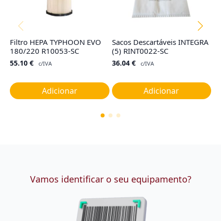
Filtro HEPA TYPHOON EVO
Sacos Descartáveis INTEGRA
F
180/220 R10053-SC
(5) RINT0022-SC
G
55.10
€
36.04
€
4
c/IVA
c/IVA
Adicionar
Adicionar
Vamos identificar o seu equipamento?