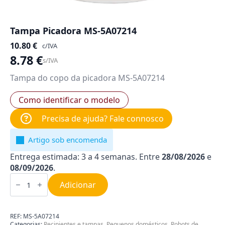
Tampa Picadora MS-5A07214
10.80
€
c/IVA
8.78
€
s/IVA
Tampa do copo da picadora MS-5A07214
Como identificar o modelo
Precisa de ajuda? Fale connosco
Artigo sob encomenda
Entrega estimada: 3 a 4 semanas. Entre
28/08/2026
e
08/09/2026
.
Quantidade
de
Adicionar
Tampa
Picadora
MS-
5A07214
REF:
MS-5A07214
Categorias:
Recipientes e tampas
,
Pequenos domésticos
,
Robots de