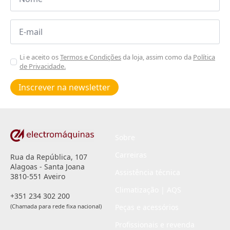
Email
*
Aceitar
Li e aceito os
Termos e Condições
da loja, assim como da
Política
de Privacidade.
Poiticas
de
Inscrever na newsletter
privacidade
*
Sobre
Carreiras
Rua da República, 107
Alagoas - Santa Joana
Assistência técnica
3810-551 Aveiro
Climatização | AQS
+351 234 302 200
(Chamada para rede fixa nacional)
Peças e acessórios
Profissionais e revenda