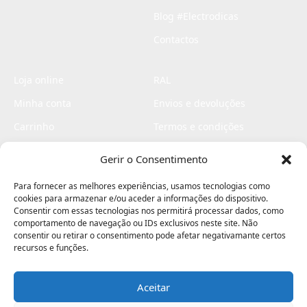
Blog #Electrodicas
Contactos
Loja online
RAL
Minha conta
Envios e devoluções
Carrinho
Termos e condições
Checkout
Politica de privacidade
Gerir o Consentimento
Profissionais
Livro de reclamações
Para fornecer as melhores experiências, usamos tecnologias como
Livro de elogios
cookies para armazenar e/ou aceder a informações do dispositivo.
Consentir com essas tecnologias nos permitirá processar dados, como
comportamento de navegação ou IDs exclusivos neste site. Não
consentir ou retirar o consentimento pode afetar negativamante certos
recursos e funções.
Aceitar
Electromaquinas ©2026