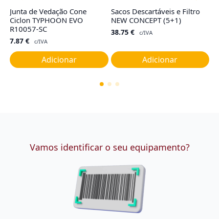
Junta de Vedação Cone
Sacos Descartáveis e Filtro
C
Ciclon TYPHOON EVO
NEW CONCEPT (5+1)
E
R10057-SC
38.75
€
4
c/IVA
7.87
€
c/IVA
Adicionar
Adicionar
Vamos identificar o seu equipamento?