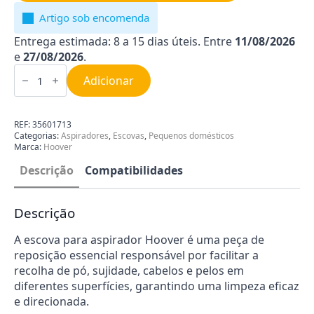
Artigo sob encomenda
Entrega estimada: 8 a 15 dias úteis. Entre
11/08/2026
e
27/08/2026
.
Quantidade
de
Adicionar
Escova
para
Aspirador
Hoover
REF:
35601713
35601713
Categorias:
Aspiradores
,
Escovas
,
Pequenos domésticos
Marca:
Hoover
Descrição
Compatibilidades
Descrição
A escova para aspirador Hoover é uma peça de
reposição essencial responsável por facilitar a
recolha de pó, sujidade, cabelos e pelos em
diferentes superfícies, garantindo uma limpeza eficaz
e direcionada.