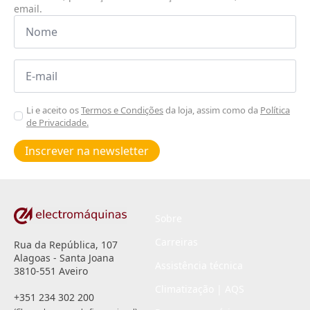
email.
Nome
*
Email
*
Aceitar
Li e aceito os
Termos e Condições
da loja, assim como da
Política
de Privacidade.
Poiticas
de
Inscrever na newsletter
privacidade
*
Sobre
Carreiras
Rua da República, 107
Alagoas - Santa Joana
Assistência técnica
3810-551 Aveiro
Climatização | AQS
+351 234 302 200