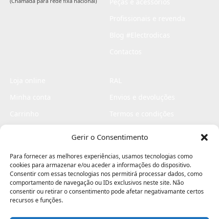
(Chamada para rede fixa nacional)
Peças e acessórios
Profissionais e revenda
Blog #Electrodicas
Contactos
Loja online
RAL
Minha conta
Envios e devoluções
Carrinho
Termos e condições
Checkout
Politica de privacidade
Gerir o Consentimento
Profissionais
Livro de reclamações
Para fornecer as melhores experiências, usamos tecnologias como
Livro de elogios
cookies para armazenar e/ou aceder a informações do dispositivo.
Consentir com essas tecnologias nos permitirá processar dados, como
comportamento de navegação ou IDs exclusivos neste site. Não
consentir ou retirar o consentimento pode afetar negativamante certos
recursos e funções.