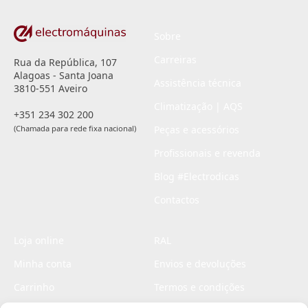
Sobre
Carreiras
Rua da República, 107
Alagoas - Santa Joana
Assistência técnica
3810-551 Aveiro
Climatização | AQS
+351 234 302 200
(Chamada para rede fixa nacional)
Peças e acessórios
Profissionais e revenda
Blog #Electrodicas
Contactos
Loja online
RAL
Minha conta
Envios e devoluções
Carrinho
Termos e condições