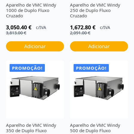
Aparelho de VMC Windy
Aparelho de VMC Windy
1000 de Duplo Fluxo
250 de Duplo Fluxo
Cruzado
Cruzado
3,050.40
€
1,672.80
€
c/IVA
c/IVA
O
O
O
O
3,813.00
€
2,091.00
€
preço
preço
preço
preço
original
atual
original
atual
Adicionar
Adicionar
era:
é:
era:
é:
3,813.00 €.
3,050.40 €.
2,091.00 €.
1,672.80 €.
PROMOÇÃO!
PROMOÇÃO!
Aparelho de VMC Windy
Aparelho de VMC Windy
350 de Duplo Fluxo
500 de Duplo Fluxo