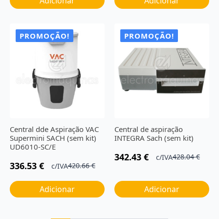
Adicionar
Adicionar
PROMOÇÃO!
PROMOÇÃO!
Central dde Aspiração VAC
Central de aspiração
Supermini SACH (sem kit)
INTEGRA Sach (sem kit)
UD6010-SC/E
342.43
€
428.04
€
c/IVA
O
O
336.53
€
420.66
€
c/IVA
O
O
preço
preço
preço
preço
original
atual
Adicionar
Adicionar
original
atual
era:
é:
era:
é:
428.04 €.
342.43 €.
420.66 €.
336.53 €.