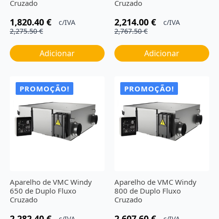
Cruzado
Cruzado
1,820.40
€
2,214.00
€
c/IVA
c/IVA
O
O
O
O
2,275.50
€
2,767.50
€
preço
preço
preço
preço
original
atual
original
atual
Adicionar
Adicionar
era:
é:
era:
é:
2,275.50 €.
1,820.40 €.
2,767.50 €.
2,214.00 €.
PROMOÇÃO!
PROMOÇÃO!
Aparelho de VMC Windy
Aparelho de VMC Windy
650 de Duplo Fluxo
800 de Duplo Fluxo
Cruzado
Cruzado
2,282.40
€
2,607.60
€
c/IVA
c/IVA