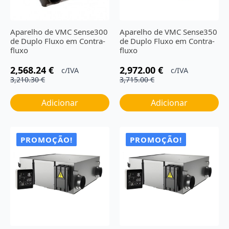
Aparelho de VMC Sense300
Aparelho de VMC Sense350
de Duplo Fluxo em Contra-
de Duplo Fluxo em Contra-
fluxo
fluxo
2,568.24
€
2,972.00
€
c/IVA
c/IVA
O
O
O
O
3,210.30
€
3,715.00
€
preço
preço
preço
preço
original
atual
original
atual
Adicionar
Adicionar
era:
é:
era:
é:
3,210.30 €.
2,568.24 €.
3,715.00 €.
2,972.00 €.
PROMOÇÃO!
PROMOÇÃO!