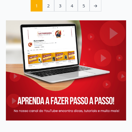
1
2
3
4
5
→