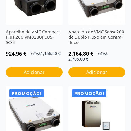
Aparelho de VMC Compact
Aparelho de VMC Sense200
Plus 260 VM0280PLUS-
de Duplo Fluxo em Contra-
SC/E
fluxo
924.96
€
2,164.80
€
1,156.20
€
c/IVA
c/IVA
O
O
O
O
2,706.00
€
preço
preço
preço
preço
original
atual
original
atual
Adicionar
Adicionar
era:
é:
era:
é:
1,156.20 €.
924.96 €.
2,706.00 €.
2,164.80 €.
PROMOÇÃO!
PROMOÇÃO!