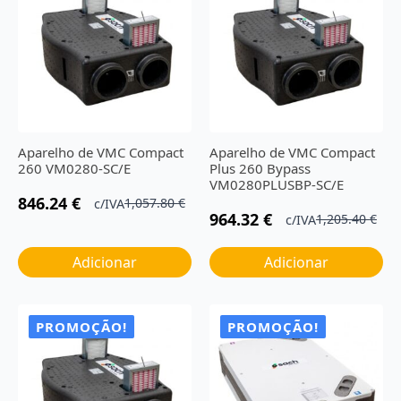
Aparelho de VMC Compact
Aparelho de VMC Compact
260 VM0280-SC/E
Plus 260 Bypass
VM0280PLUSBP-SC/E
846.24
€
1,057.80
€
c/IVA
O
O
964.32
€
1,205.40
€
c/IVA
O
O
preço
preço
preço
preço
original
atual
Adicionar
Adicionar
original
atual
era:
é:
era:
é:
1,057.80 €.
846.24 €.
1,205.40 €.
964.32 €.
PROMOÇÃO!
PROMOÇÃO!