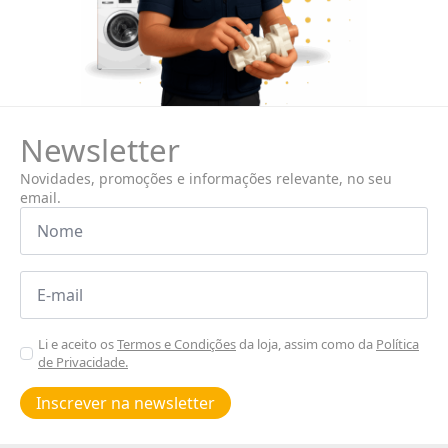
Newsletter
Novidades, promoções e informações relevante, no seu
email.
Nome
*
Email
*
Aceitar
Li e aceito os
Termos e Condições
da loja, assim como da
Política
de Privacidade.
Poiticas
de
Inscrever na newsletter
privacidade
*