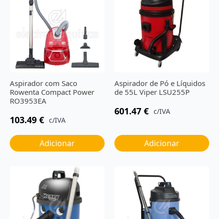
Aspirador com Saco
Aspirador de Pó e Líquidos
Rowenta Compact Power
de 55L Viper LSU255P
RO3953EA
601.47
€
c/IVA
103.49
€
c/IVA
Adicionar
Adicionar