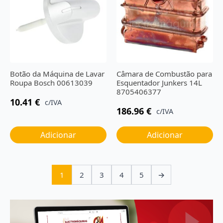
Botão da Máquina de Lavar
Câmara de Combustão para
Roupa Bosch 00613039
Esquentador Junkers 14L
8705406377
10.41
€
c/IVA
186.96
€
c/IVA
Adicionar
Adicionar
1
2
3
4
5
→