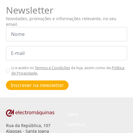
Newsletter
Novidades, promoções e informações relevante, no seu
email.
Nome
*
Email
*
Aceitar
Li e aceito os
Termos e Condições
da loja, assim como da
Política
de Privacidade.
Poiticas
de
Inscrever na newsletter
privacidade
*
Sobre
Carreiras
Rua da República, 107
Alagoas - Santa Joana