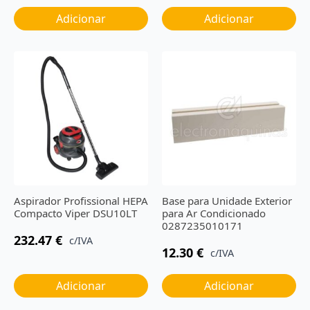
Adicionar
Adicionar
Aspirador Profissional HEPA
Base para Unidade Exterior
Compacto Viper DSU10LT
para Ar Condicionado
0287235010171
232.47
€
c/IVA
12.30
€
c/IVA
Adicionar
Adicionar