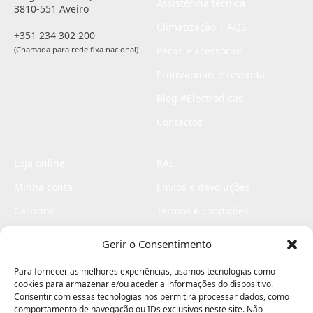
Assistência técnica
3810-551 Aveiro
Climatização | AQS
+351 234 302 200
(Chamada para rede fixa nacional)
Peças e acessórios
Profissionais e revenda
Blog #Electrodicas
Contactos
Loja online
RAL
Minha conta
Envios e devoluções
Carrinho
Termos e condições
Checkout
Politica de privacidade
Gerir o Consentimento
Profissionais
Livro de reclamações
Para fornecer as melhores experiências, usamos tecnologias como
Livro de elogios
cookies para armazenar e/ou aceder a informações do dispositivo.
Consentir com essas tecnologias nos permitirá processar dados, como
comportamento de navegação ou IDs exclusivos neste site. Não