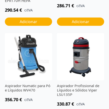
EPR170H HEPA
286.71
€
c/IVA
290.54
€
c/IVA
Adicionar
Adicionar
Aspirador Numatic para Pó
Aspirador Profissional de
e Líquidos WV470
Líquidos e Sólidos Viper
LSU135P
356.70
€
c/IVA
330.87
€
c/IVA