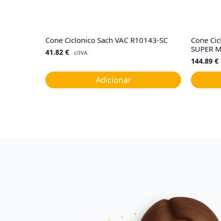
Cone Ciclonico Sach VAC R10143-SC
Cone Cic
SUPER M
41.82
€
c/IVA
144.89
€
Adicionar