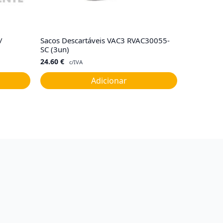
/
Sacos Descartáveis VAC3 RVAC30055-
SC (3un)
24.60
€
c/IVA
Adicionar