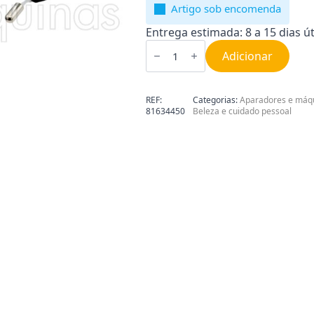
Artigo sob encomenda
Entrega estimada: 8 a 15 dias út
Quantidade
de
Adicionar
Carregador
para
Aparador
Braun
REF:
Categorias:
Aparadores e máq
5516
81634450
Beleza e cuidado pessoal
81634450