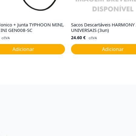
lonico + Junta TYPHOON MINI,
Sacos Descartáveis HARMONY 
INI GEN008-SC
UNIVERSAIS (3un)
24.60
€
c/IVA
c/IVA
Adicionar
Adicionar