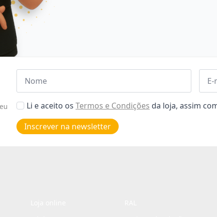
Nome
Emai
*
*
Aceitar
Li e aceito os
Termos e Condições
da loja, assim c
seu
Poiticas
de
Inscrever na newsletter
privacidade
*
Loja online
RAL