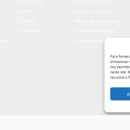
Minha conta
Envios e devoluções
Carrinho
Termos e condições
Checkout
Politica de privacidade
Profissionais
Livro de reclamações
enda
Livro de elogios
Para fornec
armazenar e
nos permiti
neste site.
recursos e 
A