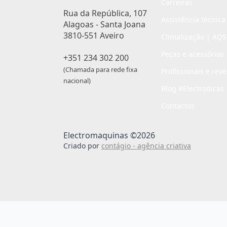
Carreiras
Rua da República, 107
Assistência técnica
Alagoas - Santa Joana
3810-551 Aveiro
Climatização | AQS
Peças e acessórios
+351 234 302 200
(Chamada para rede fixa
Profissionais e rev
nacional)
Blog #Electrodicas
Contactos
Electromaquinas ©2026
Criado por
contágio - agência criativa
Passo
de