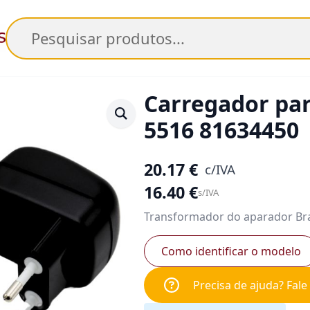
Pesquisar
Carregador pa
5516 81634450
20.17
€
c/IVA
16.40
€
s/IVA
Transformador do aparador Br
Como identificar o modelo
Precisa de ajuda? Fal