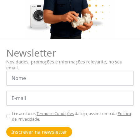
Newsletter
Novidades, promoções e informações relevante, no seu
email.
Nome
*
Email
*
Aceitar
Li e aceito os
Termos e Condições
da loja, assim como da
Política
de Privacidade.
Poiticas
de
Inscrever na newsletter
privacidade