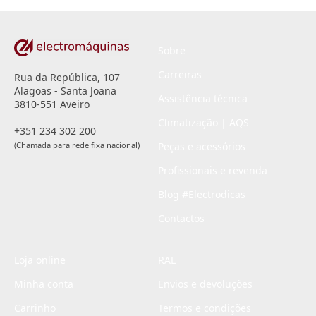
*
Sobre
Carreiras
Rua da República, 107
Alagoas - Santa Joana
Assistência técnica
3810-551 Aveiro
Climatização | AQS
+351 234 302 200
(Chamada para rede fixa nacional)
Peças e acessórios
Profissionais e revenda
Blog #Electrodicas
Contactos
Loja online
RAL
Minha conta
Envios e devoluções
Carrinho
Termos e condições