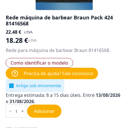
Rede máquina de barbear Braun Pack 424
81416568
22.48
€
c/IVA
18.28
€
s/IVA
Rede para máquina de barbear Braun 81416568.
Como identificar o modelo
Precisa de ajuda? Fale connosco
Artigo sob encomenda
Entrega estimada: 8 a 15 dias úteis. Entre
13/08/2026
e
31/08/2026
.
Quantidade
de
Adicionar
Rede
máquina
de
barbear