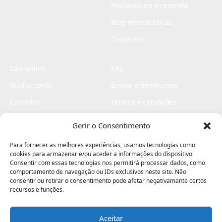
Profissionais e revenda
Blog #Electrodicas
Contactos
Loja online
RAL
Minha conta
Envios e devoluções
Carrinho
Termos e condições
Checkout
Politica de privacidade
Gerir o Consentimento
Profissionais
Livro de reclamações
Para fornecer as melhores experiências, usamos tecnologias como
Livro de elogios
cookies para armazenar e/ou aceder a informações do dispositivo.
Consentir com essas tecnologias nos permitirá processar dados, como
comportamento de navegação ou IDs exclusivos neste site. Não
consentir ou retirar o consentimento pode afetar negativamante certos
recursos e funções.
Aceitar