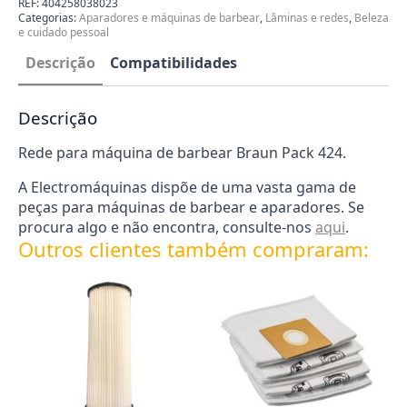
REF:
404258038023
Braun
Categorias:
Aparadores e máquinas de barbear
,
Lâminas e redes
,
Beleza
Pack
e cuidado pessoal
424
81416568
Descrição
Compatibilidades
Descrição
Rede para máquina de barbear Braun Pack 424.
A Electromáquinas dispõe de uma vasta gama de
peças para máquinas de barbear e aparadores. Se
procura algo e não encontra, consulte-nos
aqui
.
Outros clientes também compraram: