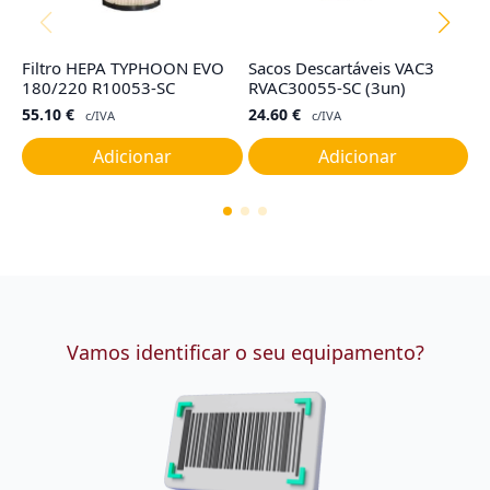
Filtro HEPA TYPHOON EVO
Sacos Descartáveis VAC3
Fi
180/220 R10053-SC
RVAC30055-SC (3un)
R
55.10
€
24.60
€
2
c/IVA
c/IVA
Adicionar
Adicionar
Vamos identificar o seu equipamento?