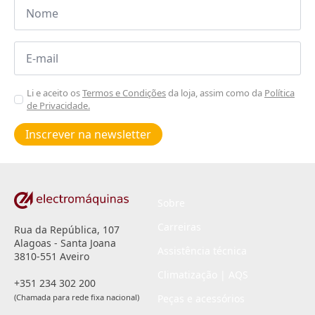
Nome
*
Email
*
Aceitar
Li e aceito os
Termos e Condições
da loja, assim como da
Política
de Privacidade.
Poiticas
de
Inscrever na newsletter
privacidade
*
Sobre
Carreiras
Rua da República, 107
Alagoas - Santa Joana
Assistência técnica
3810-551 Aveiro
Climatização | AQS
+351 234 302 200
(Chamada para rede fixa nacional)
Peças e acessórios