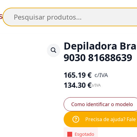
Pesquisar
Depiladora Brau
9030 81688639
165.19
€
c/IVA
134.30
€
s/IVA
Como identificar o modelo
Precisa de ajuda? Fal
Esgotado