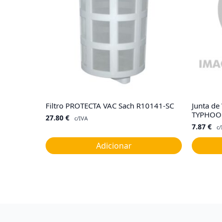
Filtro PROTECTA VAC Sach R10141-SC
Junta de
TYPHOO
27.80
€
c/IVA
7.87
€
c/
Adicionar