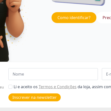
Como identificar?
Prec
Nome
Emai
*
*
Aceitar
Li e aceito os
Termos e Condições
da loja, assim c
seu
Poiticas
de
Inscrever na newsletter
privacidade
*