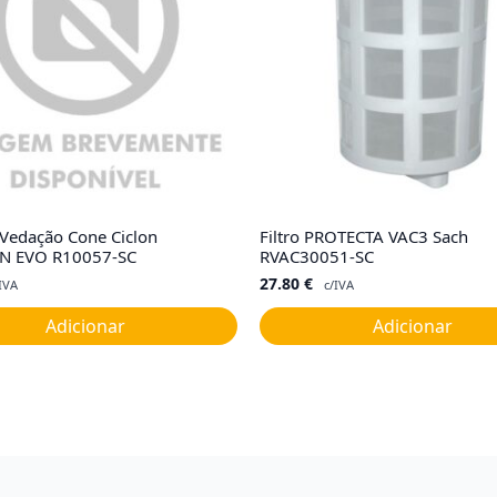
 Vedação Cone Ciclon
Filtro PROTECTA VAC3 Sach
N EVO R10057-SC
RVAC30051-SC
27.80
€
IVA
c/IVA
Adicionar
Adicionar