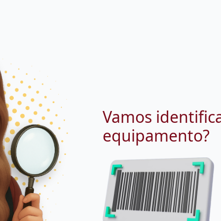
Vamos identific
equipamento?