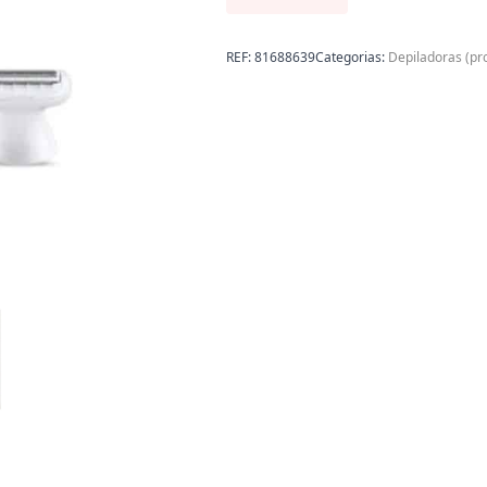
REF:
81688639
Categorias:
Depiladoras (pr