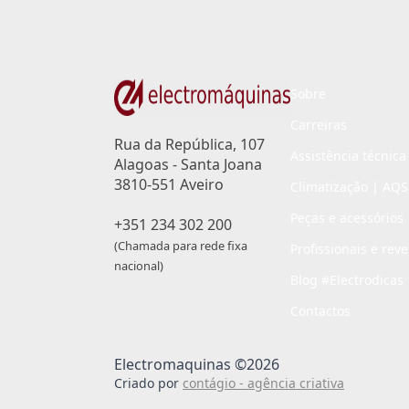
Sobre
Carreiras
Rua da República, 107
Assistência técnica
Alagoas - Santa Joana
3810-551 Aveiro
Climatização | AQS
Peças e acessórios
+351 234 302 200
(Chamada para rede fixa
Profissionais e rev
nacional)
Blog #Electrodicas
Contactos
Electromaquinas ©2026
Criado por
contágio - agência criativa