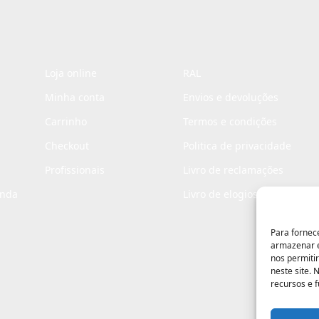
Loja online
RAL
Minha conta
Envios e devoluções
Carrinho
Termos e condições
Checkout
Politica de privacidade
Profissionais
Livro de reclamações
enda
Livro de elogios
Para fornec
armazenar e
nos permiti
neste site.
recursos e 