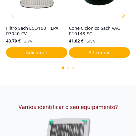
Filtro Sach ECO160 HEPA
Cone Ciclonico Sach VAC
F
R7040-CV
R10143-SC
G
43.79
€
41.82
€
4
c/IVA
c/IVA
Adicionar
Adicionar
Vamos identificar o seu equipamento?