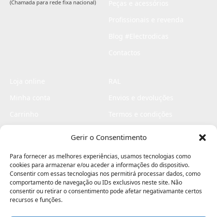
(Chamada para rede fixa nacional)
Peças e acessórios
Profissionais e revenda
Blog #Electrodicas
Contactos
Loja online
RAL
Minha conta
Envios e devoluções
Carrinho
Termos e condições
Checkout
Politica de privacidade
Gerir o Consentimento
Profissionais
Livro de reclamações
Para fornecer as melhores experiências, usamos tecnologias como
Livro de elogios
cookies para armazenar e/ou aceder a informações do dispositivo.
Consentir com essas tecnologias nos permitirá processar dados, como
comportamento de navegação ou IDs exclusivos neste site. Não
consentir ou retirar o consentimento pode afetar negativamante certos
recursos e funções.