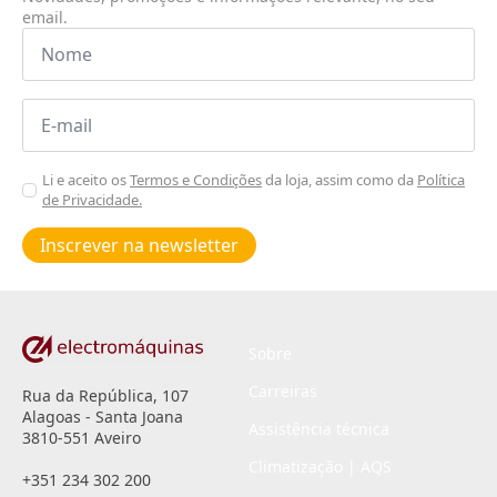
email.
Nome
*
Email
*
Aceitar
Li e aceito os
Termos e Condições
da loja, assim como da
Política
de Privacidade.
Poiticas
de
Inscrever na newsletter
privacidade
*
Sobre
Carreiras
Rua da República, 107
Alagoas - Santa Joana
Assistência técnica
3810-551 Aveiro
Climatização | AQS
+351 234 302 200