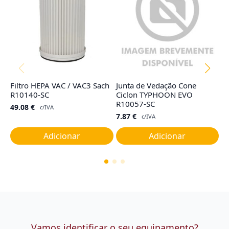
Filtro HEPA VAC / VAC3 Sach
Junta de Vedação Cone
Ta
R10140-SC
Ciclon TYPHOON EVO
G
R10057-SC
49.08
€
1
c/IVA
7.87
€
c/IVA
Adicionar
Adicionar
Vamos identificar o seu equipamento?