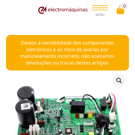
0
MENU
Devido à sensibilidade dos componentes
eletrónicos e ao risco de avarias por
manuseamento incorreto, não aceitamos
devoluções ou trocas destes artigos.