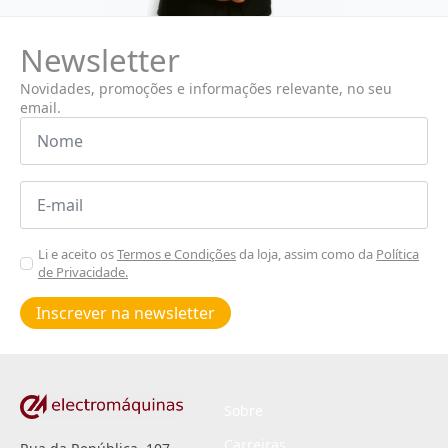
Newsletter
Novidades, promoções e informações relevante, no seu
email.
Nome
*
Email
*
Aceitar
Li e aceito os
Termos e Condições
da loja, assim como da
Política
de Privacidade.
Poiticas
de
Inscrever na newsletter
privacidade
*
Sobre
Carreiras