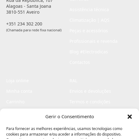
Rua da República, 107
Alagoas - Santa Joana
Assistência técnica
3810-551 Aveiro
Climatização | AQS
+351 234 302 200
(Chamada para rede fixa nacional)
Peças e acessórios
Profissionais e revenda
Blog #Electrodicas
Contactos
Loja online
RAL
Minha conta
Envios e devoluções
Carrinho
Termos e condições
Checkout
Politica de privacidade
Gerir o Consentimento
Profissionais
Livro de reclamações
Para fornecer as melhores experiências, usamos tecnologias como
Livro de elogios
cookies para armazenar e/ou aceder a informações do dispositivo.