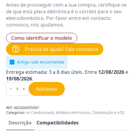
Antes de prosseguir com a sua compra, certifique-se
de que esta placa eletrónica é o correto para o seu
eletrodoméstico. Por favor entre em contacto
connosco, nós ajudamos.
Como identificar o modelo
Precisa de ajuda? Fale connosco
Artigo sob encomenda
Entrega estimada: 3 a 8 dias úteis. Entre
12/08/2026
e
19/08/2026
.
Quantidade
de
Adicionar
Módulo
para
Ar
Condicionado
REF:
482000095097
Whirlpool
Categorias:
Ar Condicionado
,
Módulos eletrónicos
,
Climatização e AQS
482000095097
Descrição
Compatibilidades