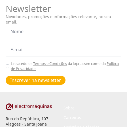
Newsletter
Novidades, promoções e informações relevante, no seu
email.
Nome
*
Email
*
Aceitar
Li e aceito os
Termos e Condições
da loja, assim como da
Política
de Privacidade.
Poiticas
de
Inscrever na newsletter
privacidade
*
Sobre
Carreiras
Rua da República, 107
Alagoas - Santa Joana