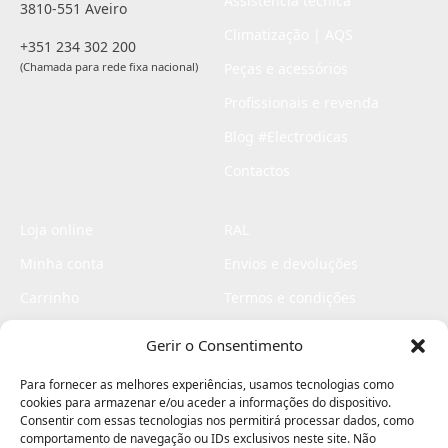
Assistência técnica
3810-551 Aveiro
Climatização | AQS
+351 234 302 200
(Chamada para rede fixa nacional)
Peças e acessórios
Profissionais e revenda
Blog #Electrodicas
Contactos
Loja online
RAL
Minha conta
Envios e devoluções
Carrinho
Termos e condições
Checkout
Politica de privacidade
Gerir o Consentimento
Profissionais
Livro de reclamações
Para fornecer as melhores experiências, usamos tecnologias como
Livro de elogios
cookies para armazenar e/ou aceder a informações do dispositivo.
Consentir com essas tecnologias nos permitirá processar dados, como
comportamento de navegação ou IDs exclusivos neste site. Não