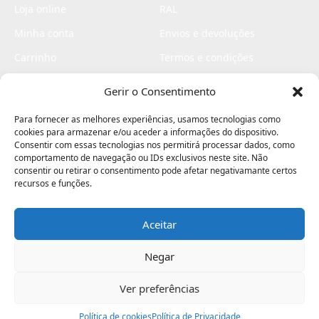
Loja online
RAL
Minha conta
Envios e devoluções
Carrinho
Termos e condições
Checkout
Politica de privacidade
Gerir o Consentimento
Profissionais
Livro de reclamações
Para fornecer as melhores experiências, usamos tecnologias como
Livro de elogios
cookies para armazenar e/ou aceder a informações do dispositivo.
Consentir com essas tecnologias nos permitirá processar dados, como
comportamento de navegação ou IDs exclusivos neste site. Não
consentir ou retirar o consentimento pode afetar negativamante certos
recursos e funções.
Aceitar
Electromaquinas ©2026
Criado por
contágio - agência criativa
Negar
Ver preferências
Procurar
Política de cookies
Assistência
Política de Privacidade
Ajuda
Minha Conta