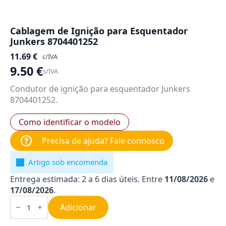
Cablagem de Ignição para Esquentador
Junkers 8704401252
11.69
€
c/IVA
9.50
€
s/IVA
Condutor de ignição para esquentador Junkers
8704401252.
Como identificar o modelo
Precisa de ajuda? Fale connosco
Artigo sob encomenda
Entrega estimada: 2 a 6 dias úteis. Entre
11/08/2026
e
17/08/2026
.
Quantidade
de
Adicionar
Cablagem
de