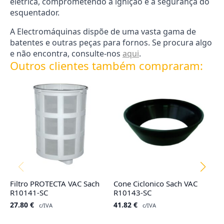
elétrica, comprometendo a ignição e a segurança do
esquentador.
A Electromáquinas dispõe de uma vasta gama de
batentes e outras peças para fornos. Se procura algo
e não encontra, consulte-nos
aqui
.
Outros clientes também compraram:
Filtro PROTECTA VAC Sach
Cone Ciclonico Sach VAC
Co
R10141-SC
R10143-SC
R
27.80
€
41.82
€
4
c/IVA
c/IVA