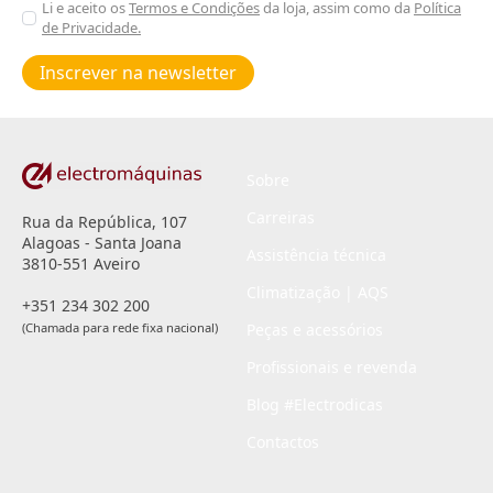
Aceitar
Li e aceito os
Termos e Condições
da loja, assim como da
Política
de Privacidade.
Poiticas
de
Inscrever na newsletter
privacidade
*
Sobre
Carreiras
Rua da República, 107
Alagoas - Santa Joana
Assistência técnica
3810-551 Aveiro
Climatização | AQS
+351 234 302 200
(Chamada para rede fixa nacional)
Peças e acessórios
Profissionais e revenda
Blog #Electrodicas
Contactos