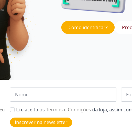
Como identificar?
Prec
Nome
Emai
*
*
Aceitar
Li e aceito os
Termos e Condições
da loja, assim c
seu
Poiticas
de
Inscrever na newsletter
privacidade