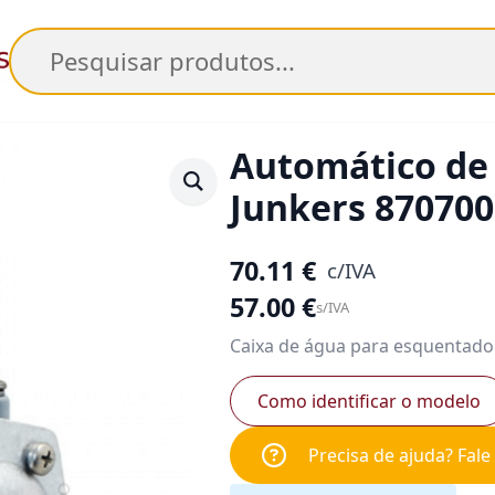
Pesquisar
Automático de
Junkers 87070
70.11
€
c/IVA
57.00
€
s/IVA
Caixa de água para esquentador
Como identificar o modelo
Precisa de ajuda? Fal