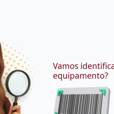
Vamos identific
equipamento?