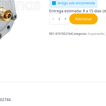
Artigo sob encomenda
Entrega estimada: 8 a 15 dias út
Quantidade
de
Adicionar
Automático
de
Água
Esquentador
REF:
8707002744
Categorias:
Esquentador
,
Junkers
8707002744
002744.