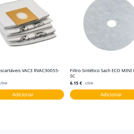
escartáveis VAC3 RVAC30055-
Filtro Sintético Sach ECO MINI
SC
6.15
€
c/IVA
c/IVA
Adicionar
Adicionar