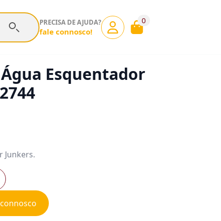
0
PRECISA DE AJUDA?
fale connosco!
 Água Esquentador
02744
 Junkers.
e connosco