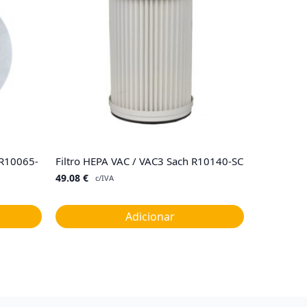
 R10065-
Filtro HEPA VAC / VAC3 Sach R10140-SC
49.08
€
c/IVA
Adicionar