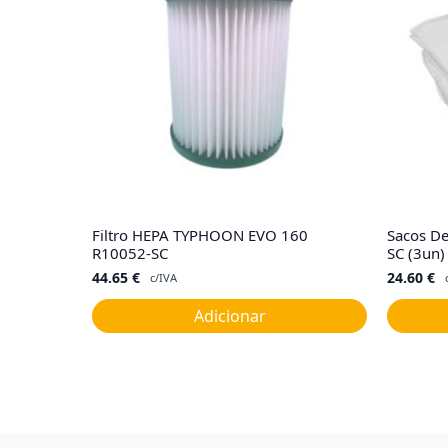
Filtro HEPA TYPHOON EVO 160
Sacos D
R10052-SC
SC (3un)
44.65
€
24.60
€
c/IVA
Adicionar