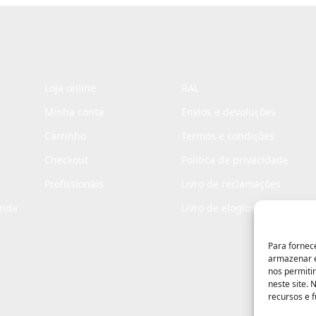
*
Loja online
RAL
Minha conta
Envios e devoluções
Carrinho
Termos e condições
Checkout
Politica de privacidade
Profissionais
Livro de reclamações
enda
Livro de elogios
Para fornec
armazenar e
nos permiti
neste site.
recursos e 