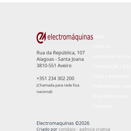
Sobre
Carreiras
Rua da República, 107
Assistência técnica
Alagoas - Santa Joana
3810-551 Aveiro
Climatização | AQS
Peças e acessórios
+351 234 302 200
(Chamada para rede fixa
Profissionais e rev
nacional)
Blog #Electrodicas
Contactos
Electromaquinas ©2026
Criado por
contágio - agência criativa