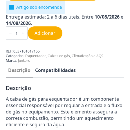
Artigo sob encomenda
Entrega estimada: 2 a 6 dias úteis. Entre
10/08/2026
e
14/08/2026
.
Quantidade
de
Adicionar
Caixa
de
Gás
para
REF:
0537101017155
Esquentador
Categorias:
Esquentador
,
Caixas de gás
,
Climatização e AQS
Junkers
Marca:
Junkers
87070119620
Descrição
Compatibilidades
Descrição
A caixa de gás para esquentador é um componente
essencial responsável por regular a entrada e o fluxo
de gás no equipamento. Este elemento assegura a
correta combustão, permitindo um aquecimento
eficiente e seguro da água.