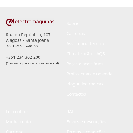
*
Sobre
Carreiras
Rua da República, 107
Alagoas - Santa Joana
Assistência técnica
3810-551 Aveiro
Climatização | AQS
+351 234 302 200
(Chamada para rede fixa nacional)
Peças e acessórios
Profissionais e revenda
Blog #Electrodicas
Contactos
Loja online
RAL
Minha conta
Envios e devoluções
Carrinho
Termos e condições