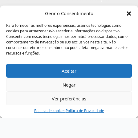
Checkout
Politica de privacidade
Gerir o Consentimento
Profissionais
Livro de reclamações
Para fornecer as melhores experiências, usamos tecnologias como
Livro de elogios
cookies para armazenar e/ou aceder a informações do dispositivo.
Consentir com essas tecnologias nos permitirá processar dados, como
comportamento de navegação ou IDs exclusivos neste site. Não
consentir ou retirar o consentimento pode afetar negativamante certos
recursos e funções.
Aceitar
Electromaquinas ©2026
Criado por
contágio - agência criativa
Negar
Ver preferências
Procurar
Política de cookies
Assistência
Política de Privacidade
Ajuda
Minha Conta
Passo
de
,