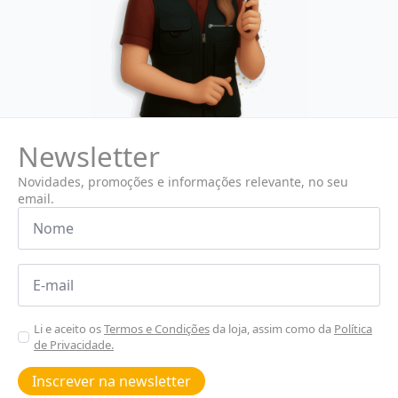
Newsletter
Novidades, promoções e informações relevante, no seu
email.
Nome
*
Email
*
Aceitar
Li e aceito os
Termos e Condições
da loja, assim como da
Política
de Privacidade.
Poiticas
de
Inscrever na newsletter
privacidade