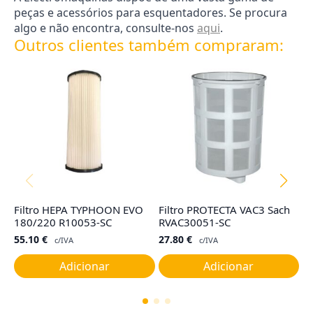
peças e acessórios para esquentadores. Se procura
algo e não encontra, consulte-nos
aqui
.
Outros clientes também compraram:
Filtro HEPA TYPHOON EVO
Filtro PROTECTA VAC3 Sach
Fi
180/220 R10053-SC
RVAC30051-SC
M
55.10
€
27.80
€
6
c/IVA
c/IVA
Adicionar
Adicionar