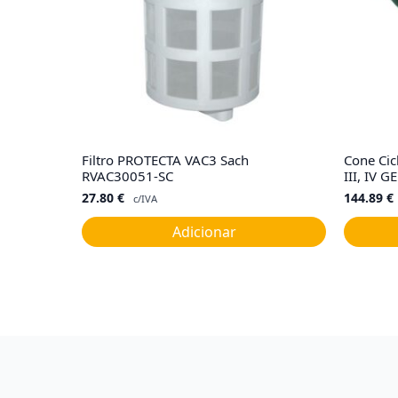
Filtro PROTECTA VAC3 Sach
Cone Cic
RVAC30051-SC
III, IV 
27.80
€
144.89
€
c/IVA
Adicionar