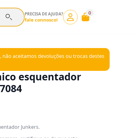
0
PRECISA DE AJUDA?
fale connosco!
, não aceitamos devoluções ou trocas destes
nico esquentador
07084
uentador Junkers.