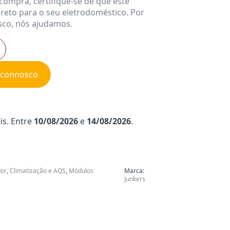
compra, certifique-se de que este
rreto para o seu eletrodoméstico. Por
sco, nós ajudamos.
e connosco
is. Entre
10/08/2026
e
14/08/2026
.
dor
,
Climatização e AQS
,
Módulos
Marca:
Junkers