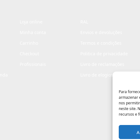
Loja online
RAL
Minha conta
Envios e devoluções
Carrinho
Termos e condições
Checkout
Politica de privacidade
Profissionais
Livro de reclamações
enda
Livro de elogios
Para fornec
armazenar e
nos permiti
neste site.
recursos e 
A