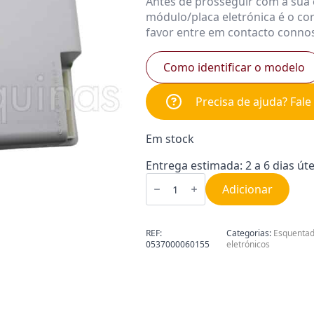
Antes de prosseguir com a sua 
módulo/placa eletrónica é o co
favor entre em contacto conno
Como identificar o modelo
Precisa de ajuda? Fal
Em stock
Entrega estimada: 2 a 6 dias úte
Quantidade
de
Adicionar
Módulo
eletrónico
esquentador
Junkers
REF:
Categorias:
Esquenta
8707207084
0537000060155
eletrónicos