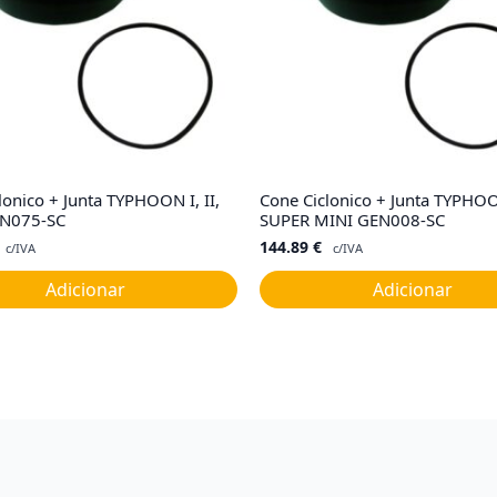
lonico + Junta TYPHOON I, II,
Cone Ciclonico + Junta TYPHO
GEN075-SC
SUPER MINI GEN008-SC
144.89
€
c/IVA
c/IVA
Adicionar
Adicionar