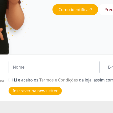
Como identificar?
Prec
Nome
Emai
*
*
Aceitar
Li e aceito os
Termos e Condições
da loja, assim c
seu
Poiticas
de
Inscrever na newsletter
privacidade
*