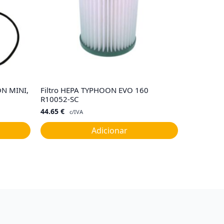
ON MINI,
Filtro HEPA TYPHOON EVO 160
R10052-SC
44.65
€
c/IVA
Adicionar