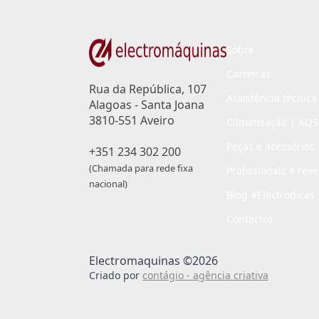
Sobre
Carreiras
Rua da República, 107
Assistência técnica
Alagoas - Santa Joana
3810-551 Aveiro
Climatização | AQS
Peças e acessórios
+351 234 302 200
(Chamada para rede fixa
Profissionais e rev
nacional)
Blog #Electrodicas
Contactos
Electromaquinas ©2026
Criado por
contágio - agência criativa