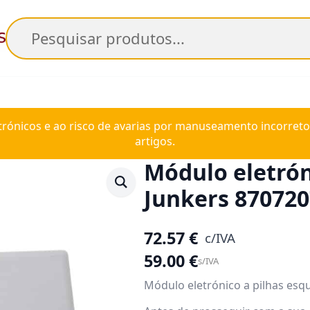
Pesquisar
trónicos e ao risco de avarias por manuseamento incorreto
artigos.
Módulo eletró
Junkers 87072
72.57
€
c/IVA
59.00
€
s/IVA
Módulo eletrónico a pilhas esq