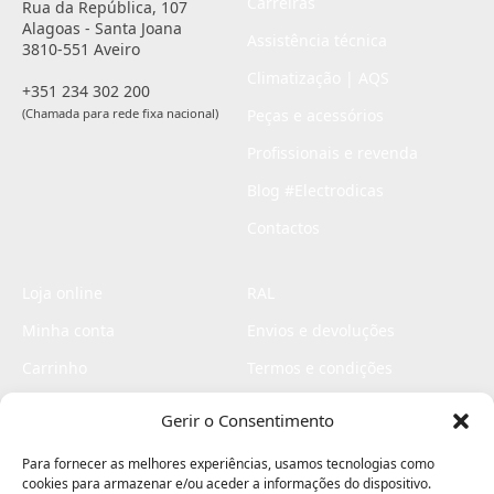
Carreiras
Rua da República, 107
Alagoas - Santa Joana
Assistência técnica
3810-551 Aveiro
Climatização | AQS
+351 234 302 200
(Chamada para rede fixa nacional)
Peças e acessórios
Profissionais e revenda
Blog #Electrodicas
Contactos
Loja online
RAL
Minha conta
Envios e devoluções
Carrinho
Termos e condições
Checkout
Politica de privacidade
Gerir o Consentimento
Profissionais
Livro de reclamações
Para fornecer as melhores experiências, usamos tecnologias como
Livro de elogios
cookies para armazenar e/ou aceder a informações do dispositivo.