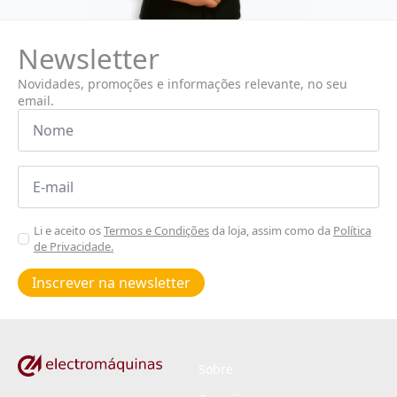
Newsletter
Novidades, promoções e informações relevante, no seu
email.
Nome
*
Email
*
Aceitar
Li e aceito os
Termos e Condições
da loja, assim como da
Política
de Privacidade.
Poiticas
de
Inscrever na newsletter
privacidade
*
Sobre