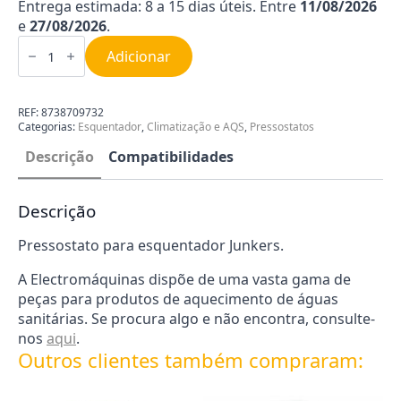
Entrega estimada: 8 a 15 dias úteis. Entre
11/08/2026
e
27/08/2026
.
Quantidade
de
Adicionar
Pressostato
esquentador
Junkers
8738709732
REF:
8738709732
Categorias:
Esquentador
,
Climatização e AQS
,
Pressostatos
Descrição
Compatibilidades
Descrição
Pressostato para esquentador Junkers.
A Electromáquinas dispõe de uma vasta gama de
peças para produtos de aquecimento de águas
sanitárias. Se procura algo e não encontra, consulte-
nos
aqui
.
Outros clientes também compraram: