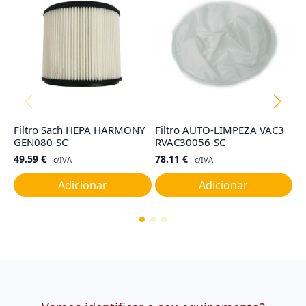
Filtro Sach HEPA HARMONY
Filtro AUTO-LIMPEZA VAC3
Ju
GEN080-SC
RVAC30056-SC
C
49.59
€
78.11
€
7
c/IVA
c/IVA
Adicionar
Adicionar