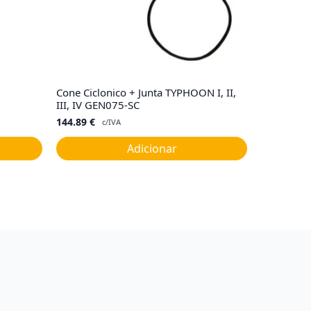
Cone Ciclonico + Junta TYPHOON I, II,
III, IV GEN075-SC
144.89
€
c/IVA
Adicionar