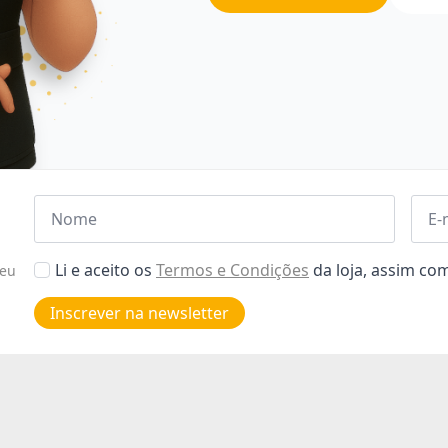
Nome
Emai
*
*
Aceitar
Li e aceito os
Termos e Condições
da loja, assim c
seu
Poiticas
de
Inscrever na newsletter
privacidade
*