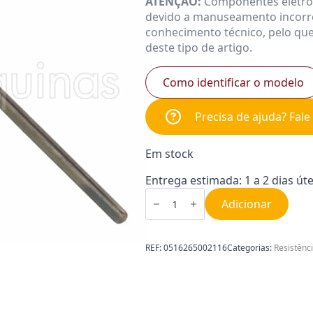
ATENÇÃO:
Componentes eletróni
devido a manuseamento incorre
conhecimento técnico, pelo que
deste tipo de artigo.
Como identificar o modelo
Precisa de ajuda? Fal
Em stock
Entrega estimada: 1 a 2 dias úte
Quantidade
de
Adicionar
Resistência
cilindro
Fagor
900W
REF:
0516265002116
Categorias:
Resistênc
420mm
0516265002116