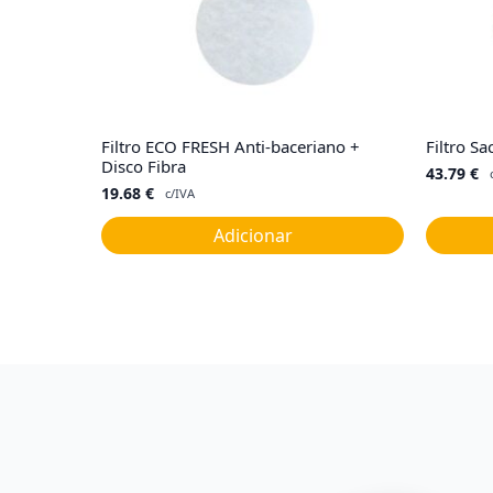
Filtro ECO FRESH Anti-baceriano +
Filtro 
Disco Fibra
43.79
€
19.68
€
c/IVA
Adicionar