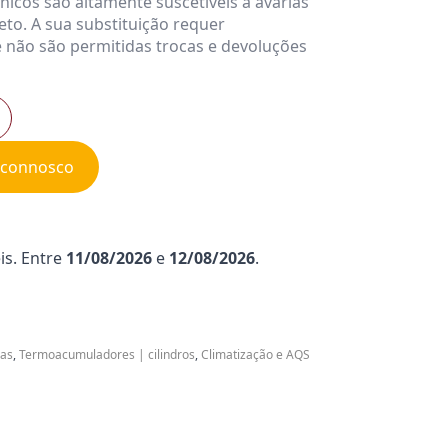
cos são altamente suscetíveis a avarias
to. A sua substituição requer
 não são permitidas trocas e devoluções
e connosco
is. Entre
11/08/2026
e
12/08/2026
.
ias
,
Termoacumuladores | cilindros
,
Climatização e AQS