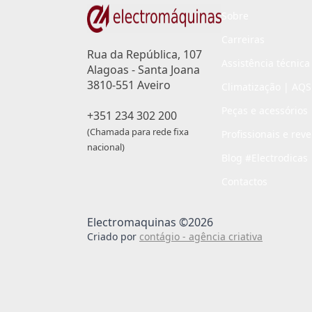
Sobre
Carreiras
Rua da República, 107
Assistência técnica
Alagoas - Santa Joana
3810-551 Aveiro
Climatização | AQS
Peças e acessórios
+351 234 302 200
(Chamada para rede fixa
Profissionais e rev
nacional)
Blog #Electrodicas
Contactos
Electromaquinas ©2026
Criado por
contágio - agência criativa