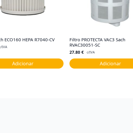
Sach ECO160 HEPA R7040-CV
Filtro PROTECTA VAC3 Sach
RVAC30051-SC
c/IVA
27.80
€
c/IVA
Adicionar
Adicionar