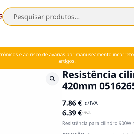
Pesquisar
trónicos e ao risco de avarias por manuseamento incorreto
artigos.
Resistência ci
420mm 051626
7.86
€
c/IVA
6.39
€
s/IVA
Resistência para cilindro 900W