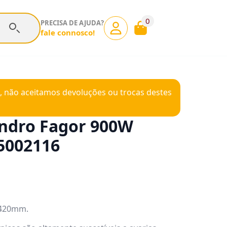
0
PRECISA DE AJUDA?
fale connosco!
, não aceitamos devoluções ou trocas destes
lindro Fagor 900W
5002116
 420mm.