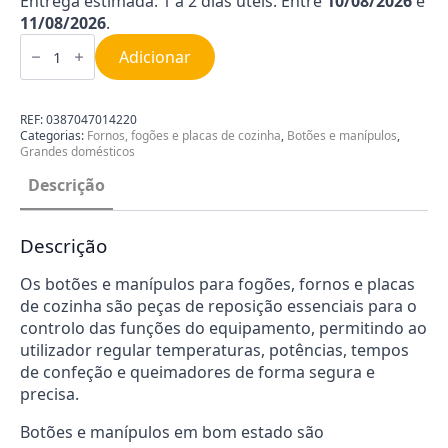
Entrega estimada: 1 a 2 dias úteis. Entre
10/08/2026
e
11/08/2026
.
Quantidade
de
Adicionar
Manipulo
Universal
para
Fogão
REF:
0387047014220
0387047014220
Categorias:
Fornos, fogões e placas de cozinha
,
Botões e manípulos
,
Grandes domésticos
Descrição
Descrição
Os botões e manípulos para fogões, fornos e placas
de cozinha são peças de reposição essenciais para o
controlo das funções do equipamento, permitindo ao
utilizador regular temperaturas, potências, tempos
de confeção e queimadores de forma segura e
precisa.
Botões e manípulos em bom estado são