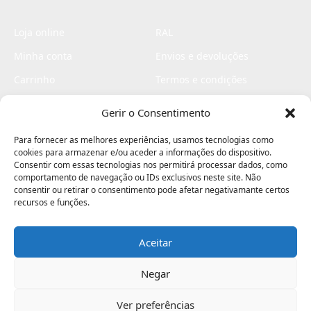
Loja online
RAL
Minha conta
Envios e devoluções
Carrinho
Termos e condições
Checkout
Politica de privacidade
Gerir o Consentimento
Profissionais
Livro de reclamações
Para fornecer as melhores experiências, usamos tecnologias como
Livro de elogios
cookies para armazenar e/ou aceder a informações do dispositivo.
Consentir com essas tecnologias nos permitirá processar dados, como
comportamento de navegação ou IDs exclusivos neste site. Não
consentir ou retirar o consentimento pode afetar negativamante certos
recursos e funções.
Aceitar
Electromaquinas ©2026
Criado por
contágio - agência criativa
Negar
Ver preferências