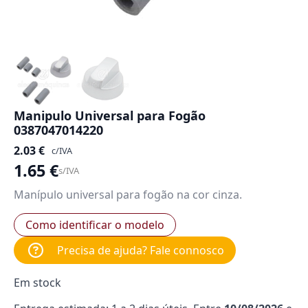
Manipulo Universal para Fogão
0387047014220
2.03
€
c/IVA
1.65
€
s/IVA
Manípulo universal para fogão na cor cinza.
Como identificar o modelo
Precisa de ajuda? Fale connosco
Em stock