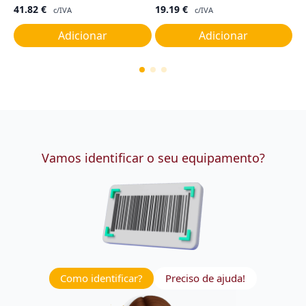
41.82
€
19.19
€
8
c/IVA
c/IVA
Adicionar
Adicionar
Vamos identificar o seu equipamento?
Como identificar?
Preciso de ajuda!