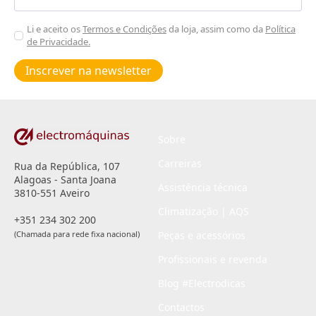
Aceitar
Li e aceito os
Termos e Condições
da loja, assim como da
Política
de Privacidade.
Poiticas
de
Inscrever na newsletter
privacidade
*
Sobre
Carreiras
Rua da República, 107
Alagoas - Santa Joana
Assistência técnica
3810-551 Aveiro
Climatização | AQS
+351 234 302 200
(Chamada para rede fixa nacional)
Peças e acessórios
Profissionais e revenda
Blog #Electrodicas
Contactos