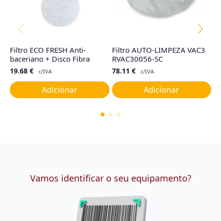
Filtro ECO FRESH Anti-
Filtro AUTO-LIMPEZA VAC3
Sa
baceriano + Disco Fibra
RVAC30056-SC
R
19.68
€
78.11
€
2
c/IVA
c/IVA
Adicionar
Adicionar
Vamos identificar o seu equipamento?