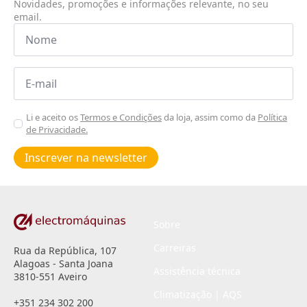
Novidades, promoções e informações relevante, no seu
email.
Nome
*
Email
*
Aceitar
Li e aceito os
Termos e Condições
da loja, assim como da
Política
de Privacidade.
Poiticas
de
Inscrever na newsletter
privacidade
*
Sobre
Carreiras
Rua da República, 107
Alagoas - Santa Joana
Assistência técnica
3810-551 Aveiro
Climatização | AQS
+351 234 302 200