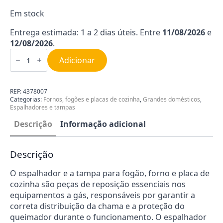
Em stock
Entrega estimada: 1 a 2 dias úteis. Entre
11/08/2026
e
12/08/2026
.
Quantidade
de
Adicionar
Espalhador
de
100
mm
REF:
4378007
com
Categorias:
Fornos, fogões e placas de cozinha
,
Grandes domésticos
,
Furo
Espalhadores e tampas
Junex
Descrição
Informação adicional
Descrição
O espalhador e a tampa para fogão, forno e placa de
cozinha são peças de reposição essenciais nos
equipamentos a gás, responsáveis por garantir a
correta distribuição da chama e a proteção do
queimador durante o funcionamento. O espalhador