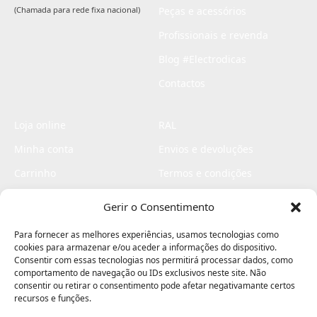
(Chamada para rede fixa nacional)
Peças e acessórios
Profissionais e revenda
Blog #Electrodicas
Contactos
Loja online
RAL
Minha conta
Envios e devoluções
Carrinho
Termos e condições
Checkout
Politica de privacidade
Gerir o Consentimento
Profissionais
Livro de reclamações
Para fornecer as melhores experiências, usamos tecnologias como
Livro de elogios
cookies para armazenar e/ou aceder a informações do dispositivo.
Consentir com essas tecnologias nos permitirá processar dados, como
comportamento de navegação ou IDs exclusivos neste site. Não
consentir ou retirar o consentimento pode afetar negativamante certos
recursos e funções.